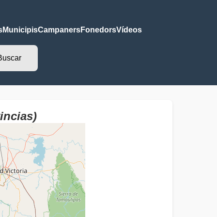
s
Municipis
Campaners
Fonedors
Vídeos
incias)