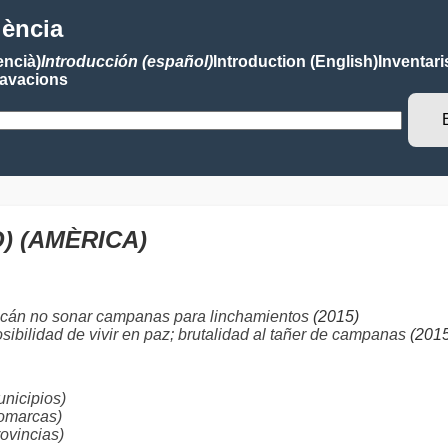
lència
encià)
Introducción (español)
Introduction (English)
Inventari
avacions
) (AMÈRICA)
cán no sonar campanas para linchamientos
(2015)
ibilidad de vivir en paz; brutalidad al tañer de campanas
(2015
nicipios)
omarcas)
vincias)