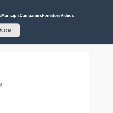
s
Municipis
Campaners
Fonedors
Vídeos
)