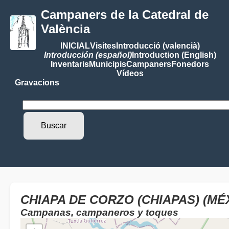
Campaners de la Catedral de
València
INICIAL
Visites
Introducció (valencià)
Introducción (español)
Introduction (English)
Inventaris
Municipis
Campaners
Fonedors
Vídeos
Gravacions
CHIAPA DE CORZO (CHIAPAS) (MÉ
Campanas, campaneros y toques