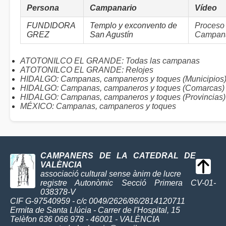
Persona
Campanario
Vídeo
FUNDIDORA
Templo y exconvento de
Proceso 
GREZ
San Agustín
Campana
ATOTONILCO EL GRANDE: Todas las campanas
ATOTONILCO EL GRANDE: Relojes
HIDALGO: Campanas, campaneros y toques (Municipios
HIDALGO: Campanas, campaneros y toques (Comarcas)
HIDALGO: Campanas, campaneros y toques (Provincias)
MÉXICO: Campanas, campaneros y toques
CAMPANERS DE LA CATEDRAL DE
VALÈNCIA
associació cultural sense ànim de lucre
registre Autonòmic Secció Primera CV-01-
038378-V
CIF G-97540959 - c/c 0049/2626/86/2814120711
Ermita de Santa Llúcia - Carrer de l'Hospital, 15
Telèfon 636 066 978 - 46001 - VALÈNCIA