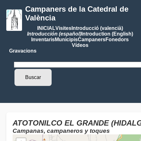
Campaners de la Catedral de
València
INICIAL
Visites
Introducció (valencià)
Introducción (español)
Introduction (English)
Inventaris
Municipis
Campaners
Fonedors
Vídeos
Gravacions
ATOTONILCO EL GRANDE (HIDALG
Campanas, campaneros y toques