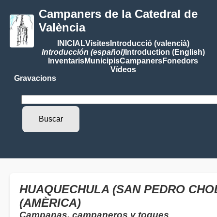
Campaners de la Catedral de
València
INICIAL
Visites
Introducció (valencià)
Introducción (español)
Introduction (English)
Inventaris
Municipis
Campaners
Fonedors
Vídeos
Gravacions
HUAQUECHULA (SAN PEDRO CHOLU
(AMÈRICA)
Campanas, campaneros y toques