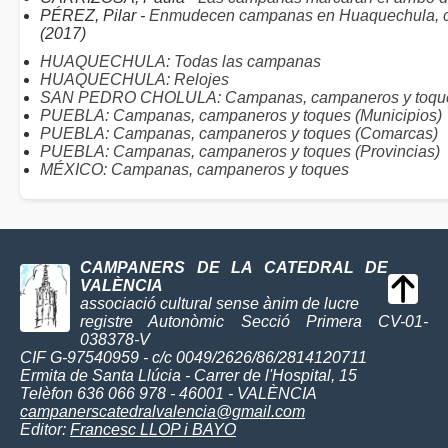
PÉREZ, Pilar -
Enmudecen campanas en Huaquechula, cos
(2017)
HUAQUECHULA: Todas las campanas
HUAQUECHULA: Relojes
SAN PEDRO CHOLULA: Campanas, campaneros y toqu
PUEBLA: Campanas, campaneros y toques (Municipios)
PUEBLA: Campanas, campaneros y toques (Comarcas)
PUEBLA: Campanas, campaneros y toques (Provincias)
MÉXICO: Campanas, campaneros y toques
CAMPANERS DE LA CATEDRAL DE
VALÈNCIA
associació cultural sense ànim de lucre
registre Autonòmic Secció Primera CV-01-
038378-V
CIF G-97540959 - c/c 0049/2626/86/2814120711
Ermita de Santa Llúcia - Carrer de l'Hospital, 15
Telèfon 636 066 978 - 46001 - VALÈNCIA
campanerscatedralvalencia@gmail.com
Editor:
Francesc LLOP i BAYO