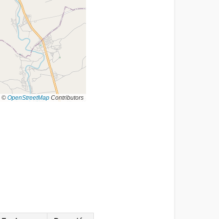
©
OpenStreetMap
Contributors