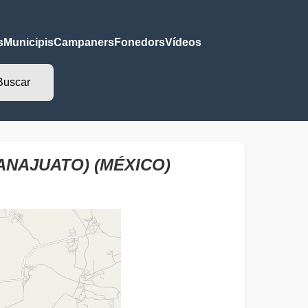
s
Municipis
Campaners
Fonedors
Vídeos
ANAJUATO) (MÉXICO)