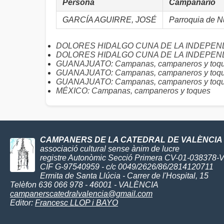
Persona
Campanario
GARCÍA AGUIRRE, JOSÉ
Parroquia de N
DOLORES HIDALGO CUNA DE LA INDEPENDE
DOLORES HIDALGO CUNA DE LA INDEPEND
GUANAJUATO: Campanas, campaneros y toque
GUANAJUATO: Campanas, campaneros y toqu
GUANAJUATO: Campanas, campaneros y toque
MÉXICO: Campanas, campaneros y toques
CAMPANERS DE LA CATEDRAL DE VALÈNCIA
associació cultural sense ànim de lucre
registre Autonòmic Secció Primera CV-01-038378-
CIF G-97540959 - c/c 0049/2626/86/2814120711
Ermita de Santa Llúcia - Carrer de l'Hospital, 15
Telèfon 636 066 978 - 46001 - VALÈNCIA
campanerscatedralvalencia@gmail.com
Editor:
Francesc LLOP i BAYO