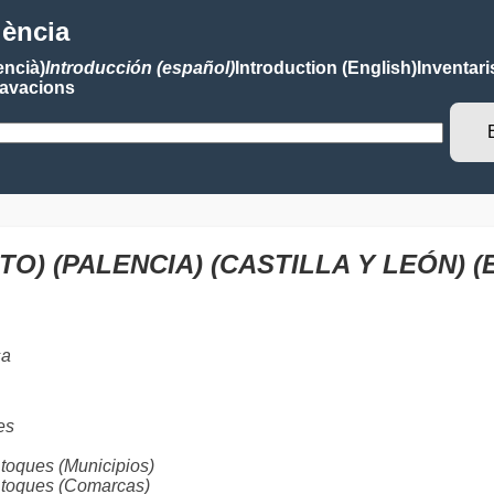
lència
encià)
Introducción (español)
Introduction (English)
Inventari
avacions
O) (PALENCIA) (CASTILLA Y LEÓN) 
sa
es
oques (Municipios)
toques (Comarcas)