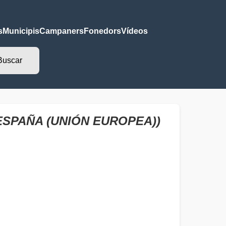
s
Municipis
Campaners
Fonedors
Vídeos
(ESPAÑA (UNIÓN EUROPEA))