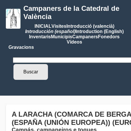
Campaners de la Catedral de
València
INICIAL
Visites
Introducció (valencià)
Introducción (español)
Introduction (English)
Inventaris
Municipis
Campaners
Fonedors
Vídeos
Gravacions
A LARACHA (COMARCA DE BERGAN
(ESPAÑA (UNIÓN EUROPEA)) (EUR
Campás, campaneiros e toques