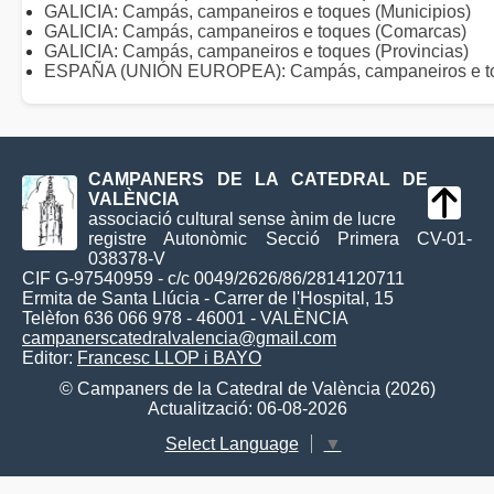
GALICIA: Campás, campaneiros e toques (Municipios)
GALICIA: Campás, campaneiros e toques (Comarcas)
GALICIA: Campás, campaneiros e toques (Provincias)
ESPAÑA (UNIÓN EUROPEA): Campás, campaneiros e t
CAMPANERS DE LA CATEDRAL DE
VALÈNCIA
associació cultural sense ànim de lucre
registre Autonòmic Secció Primera CV-01-
038378-V
CIF G-97540959 - c/c 0049/2626/86/2814120711
Ermita de Santa Llúcia - Carrer de l'Hospital, 15
Telèfon 636 066 978 - 46001 - VALÈNCIA
campanerscatedralvalencia@gmail.com
Editor:
Francesc LLOP i BAYO
© Campaners de la Catedral de València (2026)
Actualització: 06-08-2026
Select Language
▼