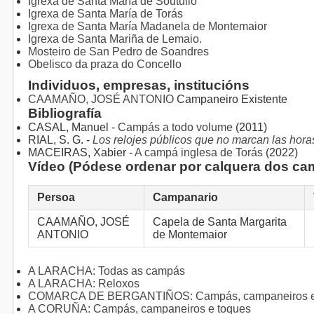
Igrexa de Santa María de Soutullo
Igrexa de Santa María de Torás
Igrexa de Santa María Madanela de Montemaior
Igrexa de Santa Mariña de Lemaio.
Mosteiro de San Pedro de Soandres
Obelisco da praza do Concello
Individuos, empresas, institucións
CAAMAÑO, JOSÉ ANTONIO
Campaneiro Existente
Bibliografía
CASAL, Manuel -
Campás a todo volume
(2011)
RIAL, S. G. -
Los relojes públicos que no marcan las horas
MACEIRAS, Xabier -
A campá inglesa de Torás
(2022)
Vídeo (Pódese ordenar por calquera dos ca
Persoa
Campanario
CAAMAÑO, JOSÉ
Capela de Santa Margarita
ANTONIO
de Montemaior
A LARACHA: Todas as campás
A LARACHA: Reloxos
COMARCA DE BERGANTIÑOS: Campás, campaneiros e
A CORUÑA: Campás, campaneiros e toques