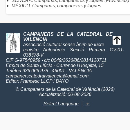
SONORA: Campanas, campaneros y toques (Provincias)
MÉXICO: Campanas, campaneros y toques
CAMPANERS DE LA CATEDRAL DE
VALÈNCIA
associació cultural sense ànim de lucre
registre Autonòmic Secció Primera CV-01-
038378-V
CIF G-97540959 - c/c 0049/2626/86/2814120711
Ermita de Santa Llúcia - Carrer de l'Hospital, 15
Telèfon 636 066 978 - 46001 - VALÈNCIA
campanerscatedralvalencia@gmail.com
Editor:
Francesc LLOP i BAYO
© Campaners de la Catedral de València (2026)
Actualització: 06-08-2026
Select Language
▼