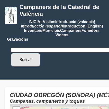
Campaners de la Catedral de
València
INICIAL
Visites
Introducció (valencià)
Introducción (español)
Introduction (English)
Inventaris
Municipis
Campaners
Fonedors
Vídeos
Gravacions
CIUDAD OBREGÓN (SONORA) (MÉX
Campanas, campaneros y toques