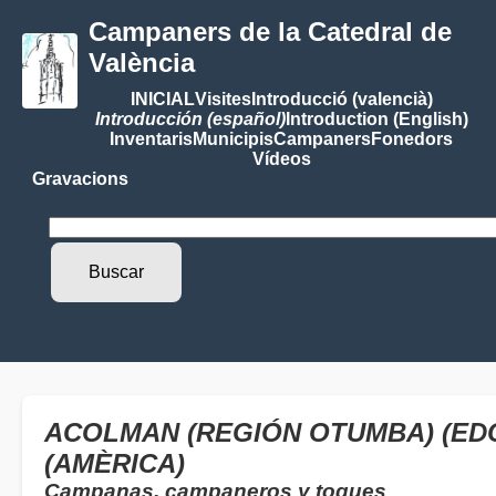
Campaners de la Catedral de
València
INICIAL
Visites
Introducció (valencià)
Introducción (español)
Introduction (English)
Inventaris
Municipis
Campaners
Fonedors
Vídeos
Gravacions
ACOLMAN (REGIÓN OTUMBA) (EDO
(AMÈRICA)
Campanas, campaneros y toques