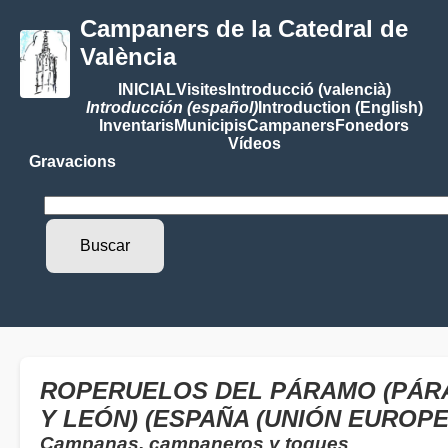
Campaners de la Catedral de
València
INICIAL
Visites
Introducció (valencià)
Introducción (español)
Introduction (English)
Inventaris
Municipis
Campaners
Fonedors
Vídeos
Gravacions
ROPERUELOS DEL PÁRAMO (PÁRA
Y LEÓN) (ESPAÑA (UNIÓN EUROPE
Campanas, campaneros y toques