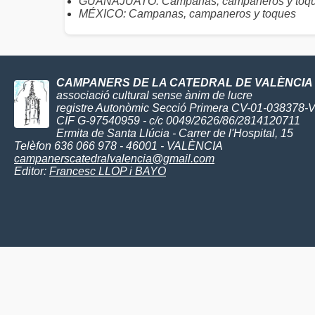
GUANAJUATO: Campanas, campaneros y toque
MÉXICO: Campanas, campaneros y toques
CAMPANERS DE LA CATEDRAL DE VALÈNCIA
associació cultural sense ànim de lucre
registre Autonòmic Secció Primera CV-01-038378-
CIF G-97540959 - c/c 0049/2626/86/2814120711
Ermita de Santa Llúcia - Carrer de l'Hospital, 15
Telèfon 636 066 978 - 46001 - VALÈNCIA
campanerscatedralvalencia@gmail.com
Editor:
Francesc LLOP i BAYO