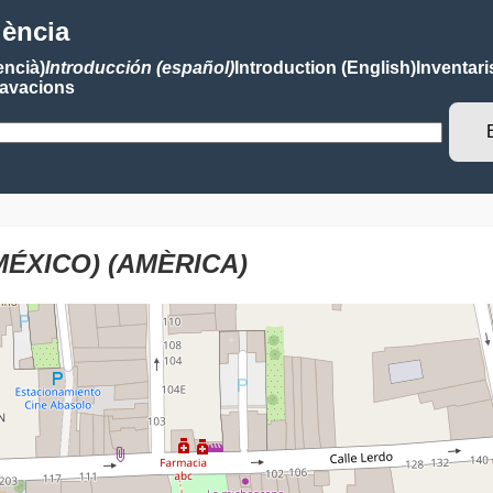
lència
encià)
Introducción (español)
Introduction (English)
Inventari
avacions
ÉXICO) (AMÈRICA)