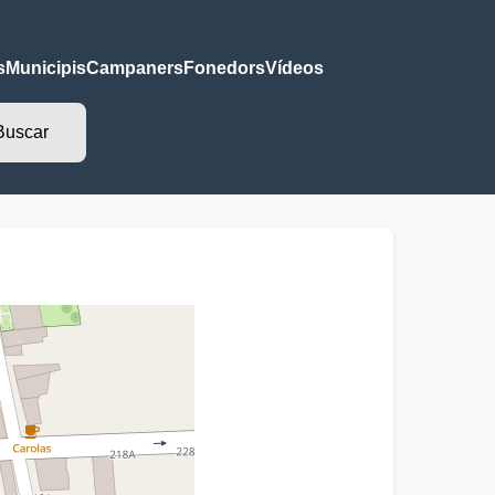
s
Municipis
Campaners
Fonedors
Vídeos