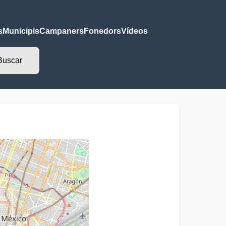
s
Municipis
Campaners
Fonedors
Vídeos