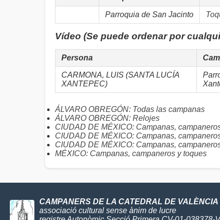
Parroquia de San Jacinto
Toq
Vídeo (Se puede ordenar por cualqu
Persona
Cam
CARMONA, LUIS (SANTA LUCÍA
Parr
XANTEPEC)
Xant
ÁLVARO OBREGÓN: Todas las campanas
ÁLVARO OBREGÓN: Relojes
CIUDAD DE MÉXICO: Campanas, campaneros y
CIUDAD DE MÉXICO: Campanas, campaneros 
CIUDAD DE MÉXICO: Campanas, campaneros y
MÉXICO: Campanas, campaneros y toques
CAMPANERS DE LA CATEDRAL DE VALÈNCIA
associació cultural sense ànim de lucre
registre Autonòmic Secció Primera CV-01-038378-