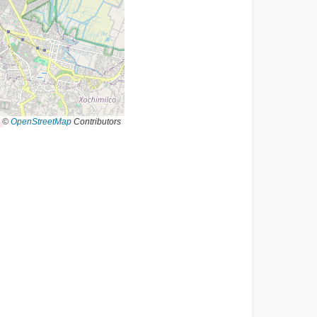
©
OpenStreetMap
Contributors