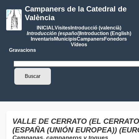
Campaners de la Catedral de
València
INICIAL
Visites
Introducció (valencià)
Introducción (español)
Introduction (English)
Inventaris
Municipis
Campaners
Fonedors
Vídeos
Gravacions
VALLE DE CERRATO (EL CERRATO)
(ESPAÑA (UNIÓN EUROPEA)) (EUR
Campanas, campaneros y toques