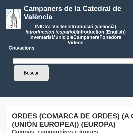
Campaners de la Catedral de
València
INICIAL
Visites
Introducció (valencià)
Introducción (español)
Introduction (English)
Inventaris
Municipis
Campaners
Fonedors
Vídeos
Gravacions
ORDES (COMARCA DE ORDES) (A 
(UNIÓN EUROPEA)) (EUROPA)
Campás, campaneiros e toques