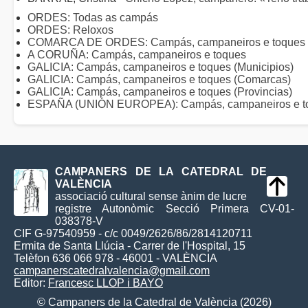
ORDES: Todas as campás
ORDES: Reloxos
COMARCA DE ORDES: Campás, campaneiros e toques
A CORUÑA: Campás, campaneiros e toques
GALICIA: Campás, campaneiros e toques (Municipios)
GALICIA: Campás, campaneiros e toques (Comarcas)
GALICIA: Campás, campaneiros e toques (Provincias)
ESPAÑA (UNIÓN EUROPEA): Campás, campaneiros e t
CAMPANERS DE LA CATEDRAL DE
VALÈNCIA
associació cultural sense ànim de lucre
registre Autonòmic Secció Primera CV-01-
038378-V
CIF G-97540959 - c/c 0049/2626/86/2814120711
Ermita de Santa Llúcia - Carrer de l'Hospital, 15
Telèfon 636 066 978 - 46001 - VALÈNCIA
campanerscatedralvalencia@gmail.com
Editor:
Francesc LLOP i BAYO
© Campaners de la Catedral de València (2026)