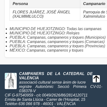
Persona
Campanario
FLORES JUÁREZ, JOSÉ ÁNGEL
Parroquia de
(XALMIMILULCO)
Xalmimilulco
MUNICIPIO DE HUEJOTZINGO: Todas las campanas
MUNICIPIO DE HUEJOTZINGO: Relojes
PUEBLA: Campanas, campaneros y toques (Municipios)
PUEBLA: Campanas, campaneros y toques (Comarcas)
PUEBLA: Campanas, campaneros y toques (Provincias)
MÉXICO: Campanas, campaneros y toques
CAMPANERS DE LA CATEDRAL DE
VALÈNCIA
associació cultural sense ànim de lucre
registre Autonòmic Secció Primera CV-01-
038378-V
CIF G-97540959 - c/c 0049/2626/86/2814120711
Ermita de Santa Llúcia - Carrer de l'Hospital, 15
Telèfon 636 066 978 - 46001 - VALÈNCIA