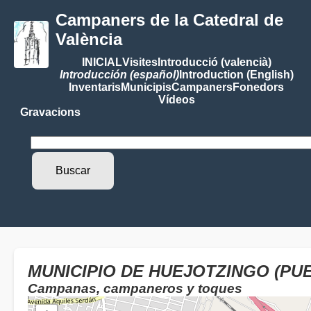
Campaners de la Catedral de
València
INICIAL
Visites
Introducció (valencià)
Introducción (español)
Introduction (English)
Inventaris
Municipis
Campaners
Fonedors
Vídeos
Gravacions
MUNICIPIO DE HUEJOTZINGO (PUE
Campanas, campaneros y toques