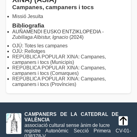
Campanes, campaners i tocs
Missió Jesuïta
Bibliografia
AUÑAMENDI EUSKO ENTZIKLOPEDIA -
Zubillaga Albistur, Ignacio
(2024)
OJÚ: Totes les campanes
OJÚ: Rellotges
REPÚBLICA POPULAR XINA: Campanes,
campaners i tocs (Municipis)
REPÚBLICA POPULAR XINA: Campanes,
campaners i tocs (Comarques)
REPÚBLICA POPULAR XINA: Campanes,
campaners i tocs (Províncies)
CAMPANERS DE LA CATEDRAL DE
VALÈNCIA
associació cultural sense ànim de lucre
registre Autonòmic Secció Primera CV-01-
038378-V