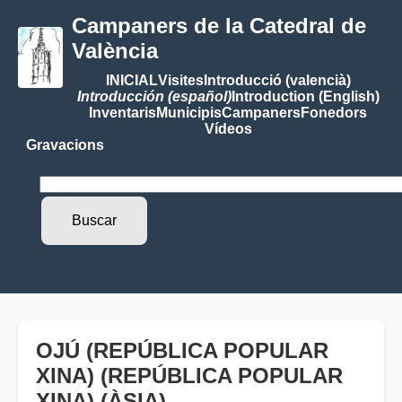
Campaners de la Catedral de
València
INICIAL
Visites
Introducció (valencià)
Introducción (español)
Introduction (English)
Inventaris
Municipis
Campaners
Fonedors
Vídeos
Gravacions
OJÚ (REPÚBLICA POPULAR
XINA) (REPÚBLICA POPULAR
XINA) (ÀSIA)