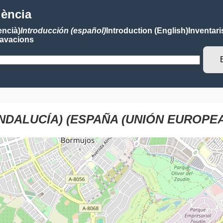
lència
encià)
Introducción (español)
Introduction (English)
Inventari
avacions
NDALUCÍA) (ESPAÑA (UNIÓN EUROPEA