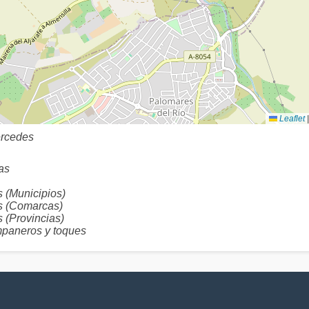
Leaflet
|
ercedes
as
(Municipios)
 (Comarcas)
(Provincias)
aneros y toques