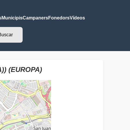
s
Municipis
Campaners
Fonedors
Vídeos
)) (EUROPA)