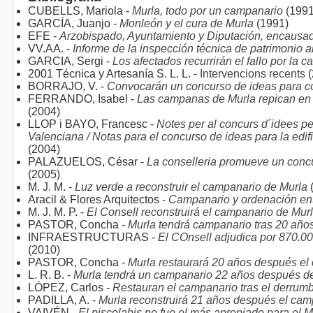
CUBELLS, Mariola -
Murla, todo por un campanario
(1991
GARCÍA, Juanjo -
Monleón y el cura de Murla
(1991)
EFE -
Arzobispado, Ayuntamiento y Diputación, encausad
VV.AA. -
Informe de la inspección técnica de patrimonio a
GARCIA, Sergi -
Los afectados recurrirán el fallo por la 
2001 Técnica y Artesanía S. L. L. -
Intervencions recents
(
BORRAJO, V. -
Convocarán un concurso de ideas para co
FERRANDO, Isabel -
Las campanas de Murla repican en 
(2004)
LLOP i BAYO, Francesc -
Notes per al concurs d´idees pe
Valenciana /
Notas para el concurso de ideas para la ed
(2004)
PALAZUELOS, César -
La conselleria promueve un conc
(2005)
M. J. M. -
Luz verde a reconstruir el campanario de Murla
Aracil & Flores Arquitectos -
Campanario y ordenación ent
M. J. M. P. -
El Consell reconstruirá el campanario de Mu
PASTOR, Concha -
Murla tendrá campanario tras 20 año
INFRAESTRUCTURAS -
El COnsell adjudica por 870.0
(2010)
PASTOR, Concha -
Murla restaurará 20 años después el
L. R. B. -
Murla tendrá un campanario 22 años después de
LÓPEZ, Carlos -
Restauran el campanario tras el derru
PADILLA, A. -
Murla reconstruirá 21 años después el ca
VAIVÉN -
El piscolabis no fue el más apropiado para el 