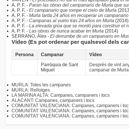
A. P. F. -
Paran las obras del campanario de Murla que su
A. P. F. -
El campanario que rompe el cielo de Murla
(2013
A. P. F. -
Murla tarda 24 años en recuperar un campanario
A. P. F. -
Campanas al vuelo tras 24 años en Murla
(2014)
A. P. F. -
La elevada grúa que se montó para construir el
A. P. F. -
Las obras de nunca acabar en Murla
(2014)
SERRANO, Àlex -
El derrumbe de un campanario en Mur
Vídeo (Es pot ordenar per qualsevol dels c
Persona
Campanar
Vídeo
Parròquia de Sant
Després de vint any
Miquel
campanar de Murla
MURLA: Totes les campanes
MURLA: Rellotges
LA MARINA ALTA: Campanes, campaners i tocs
ALACANT: Campanes, campaners i tocs
COMUNITAT VALENCIANA: Campanes, campaners i tocs 
COMUNITAT VALENCIANA: Campanes, campaners i toc
COMUNITAT VALENCIANA: Campanes, campaners i tocs 