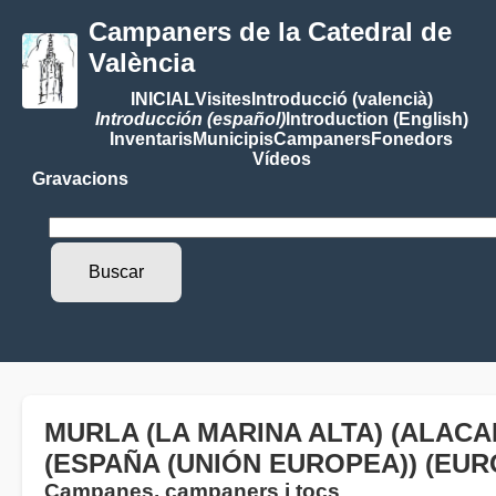
Campaners de la Catedral de
València
INICIAL
Visites
Introducció (valencià)
Introducción (español)
Introduction (English)
Inventaris
Municipis
Campaners
Fonedors
Vídeos
Gravacions
MURLA (LA MARINA ALTA) (ALACA
(ESPAÑA (UNIÓN EUROPEA)) (EUR
Campanes, campaners i tocs