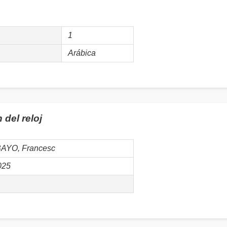
1
Arábica
del reloj
BAYO, Francesc
025