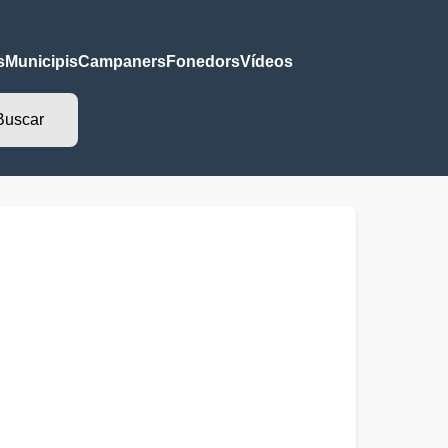
s
Municipis
Campaners
Fonedors
Vídeos