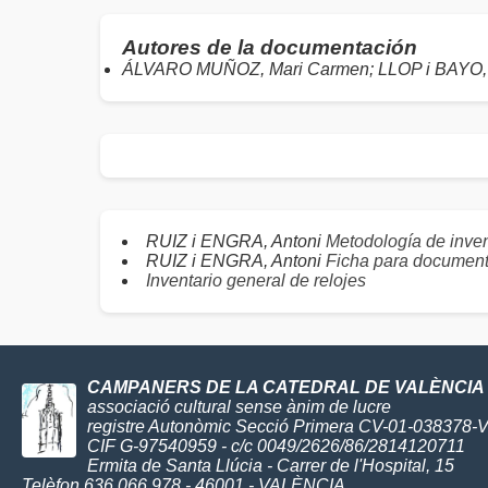
Autores de la documentación
ÁLVARO MUÑOZ, Mari Carmen; LLOP i BAYO, 
RUIZ i ENGRA, Antoni
Metodología de invent
RUIZ i ENGRA, Antoni
Ficha para documenta
Inventario general de relojes
CAMPANERS DE LA CATEDRAL DE VALÈNCIA
associació cultural sense ànim de lucre
registre Autonòmic Secció Primera CV-01-038378-
CIF G-97540959 - c/c 0049/2626/86/2814120711
Ermita de Santa Llúcia - Carrer de l'Hospital, 15
Telèfon 636 066 978 - 46001 - VALÈNCIA