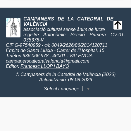
CAMPANERS DE LA CATEDRAL DE
VALÈNCIA
associació cultural sense ànim de lucre
registre Autonòmic Secció Primera CV-01-
038378-V
CIF G-97540959 - c/c 0049/2626/86/2814120711
Ermita de Santa Llúcia - Carrer de l'Hospital, 15
Telèfon 636 066 978 - 46001 - VALÈNCIA
campanerscatedralvalencia@gmail.com
Editor:
Francesc LLOP i BAYO
© Campaners de la Catedral de València (2026)
Actualització: 08-08-2026
Select Language
▼