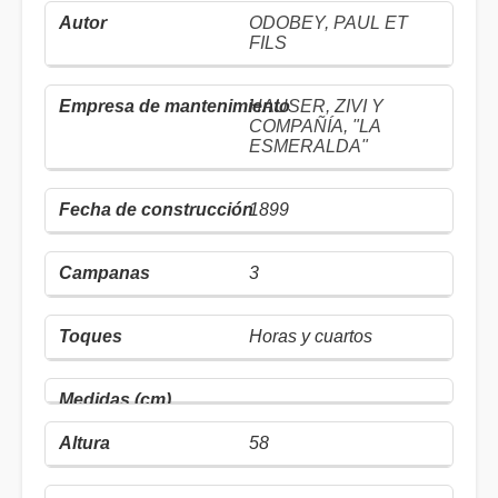
ODOBEY, PAUL ET
FILS
HAUSER, ZIVI Y
COMPAÑÍA, "LA
ESMERALDA"
1899
3
Horas y cuartos
58