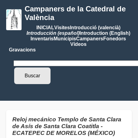
Campaners de la Catedral de
València
INICIAL
Visites
Introducció (valencià)
Introducción (español)
Introduction (English)
Inventaris
Municipis
Campaners
Fonedors
Vídeos
Gravacions
Reloj mecánico Templo de Santa Clara
de Asís de Santa Clara Coatitla -
ECATEPEC DE MORELOS (MÉXICO)