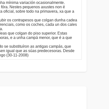
nha mínima variación ocasionalmente.
 fóra. Nestes pequenos axustes non é
oficial, sobre todo na primavera, xa que a
 subir os contrapesos que colgan dunha cadea
ferenciais, como os coches, cada un dos cales
a.
as que colgan do piso superior. Estas
horas, e a unha campá menor, que é a que
o se substituíron as antigas campás, que
asen igual que as súas predecesoras. Desde
ego (30-11-2008)