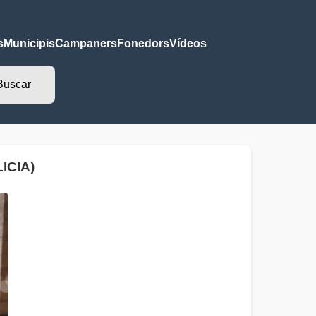
s
Municipis
Campaners
Fonedors
Vídeos
ICIA)