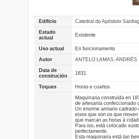
Edificio
Catedral do Apóstolo San
Estado
Existente
actual
Uso actual
En funcionamento
Autor
ANTELO LAMAS, ANDRÉS
Data de
1831
construción
Toques
Horas e cuartos
Maquinaria construída en 183
de artesanía confeccionado c
Un enorme armario cadrado de
eixos que son os que moven 
que marcan as horas á cidad
Para iso, está colocado xust
perfectamente.
Esta maquinaria está tan be