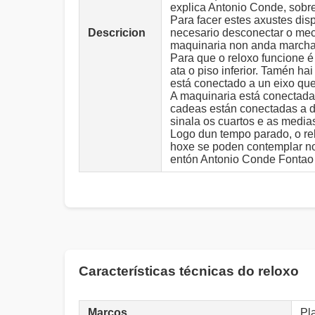
explica Antonio Conde, sobr
Para facer estes axustes di
Descricion
necesario desconectar o mec
maquinaria non anda marcha a
Para que o reloxo funcione é
ata o piso inferior. Tamén ha
está conectado a un eixo que 
A maquinaria está conectada
cadeas están conectadas a d
sinala os cuartos e as media
Logo dun tempo parado, o re
hoxe se poden contemplar no
entón Antonio Conde Fontao
Características técnicas do reloxo
Marcos
Pl