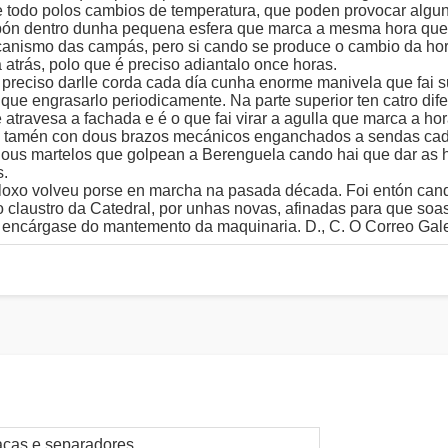
e todo polos cambios de temperatura, que poden provocar algu
spón dentro dunha pequena esfera que marca a mesma hora que
anismo das campás, pero si cando se produce o cambio da hora 
trás, polo que é preciso adiantalo once horas.
 preciso darlle corda cada día cunha enorme manivela que fai
i que engrasarlo periodicamente. Na parte superior ten catro di
atravesa a fachada e é o que fai virar a agulla que marca a hor
 tamén con dous brazos mecánicos enganchados a sendas cade
ous martelos que golpean a Berenguela cando hai que dar as 
s.
loxo volveu porse en marcha na pasada década. Foi entón cand
 claustro da Catedral, por unhas novas, afinadas para que so
 encárgase do mantemento da maquinaria. D., C. O Correo Gal
acas e separadores