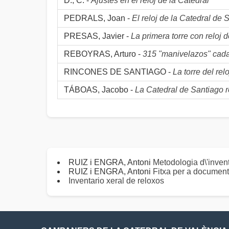
D., C. -
Ajustes en el reloj de la Catedral
PEDRALS, Joan -
El reloj de la Catedral de
PRESAS, Javier -
La primera torre con reloj 
REBOYRAS, Arturo -
315 "manivelazos" cada
RINCONES DE SANTIAGO -
La torre del rel
TÁBOAS, Jacobo -
La Catedral de Santiago r
RUIZ i ENGRA, Antoni
Metodologia d\'invent
RUIZ i ENGRA, Antoni
Fitxa per a documenta
Inventario xeral de reloxos