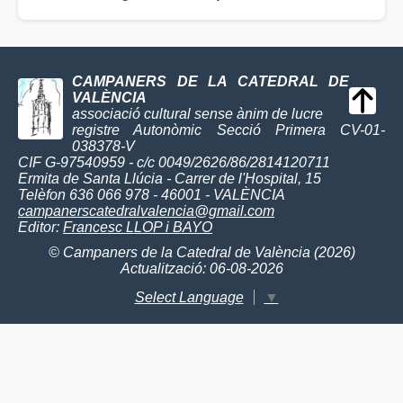
CAMPANERS DE LA CATEDRAL DE
VALÈNCIA
associació cultural sense ànim de lucre
registre Autonòmic Secció Primera CV-01-
038378-V
CIF G-97540959 - c/c 0049/2626/86/2814120711
Ermita de Santa Llúcia - Carrer de l'Hospital, 15
Telèfon 636 066 978 - 46001 - VALÈNCIA
campanerscatedralvalencia@gmail.com
Editor:
Francesc LLOP i BAYO
© Campaners de la Catedral de València (2026)
Actualització: 06-08-2026
Select Language
▼