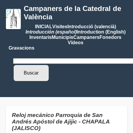
Campaners de la Catedral de
València
INICIAL
Visites
Introducció (valencià)
Introducción (español)
Introduction (English)
Inventaris
Municipis
Campaners
Fonedors
Vídeos
Gravacions
Reloj mecánico Parroquia de San
Andrés Apóstol de Ajijic - CHAPALA
(JALISCO)