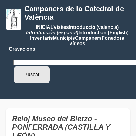
Campaners de la Catedral de
València
INICIAL
Visites
Introducció (valencià)
Introducción (español)
Introduction (English)
Inventaris
Municipis
Campaners
Fonedors
Vídeos
Gravacions
Reloj Museo del Bierzo -
PONFERRADA (CASTILLA Y
LEÓN)