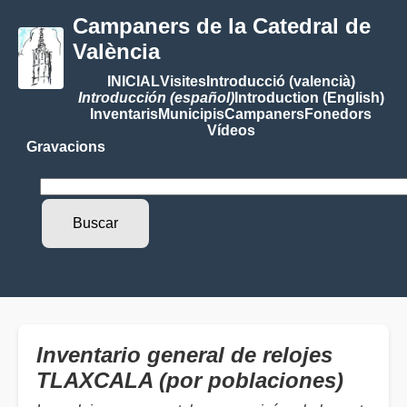
Campaners de la Catedral de
València
INICIAL
Visites
Introducció (valencià)
Introducción (español)
Introduction (English)
Inventaris
Municipis
Campaners
Fonedors
Vídeos
Gravacions
Inventario general de relojes
TLAXCALA (por poblaciones)