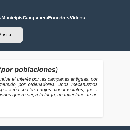
s
Municipis
Campaners
Fonedors
Vídeos
por poblaciones)
elve el interés por las campanas antiguas, por
 a menudo por ordenadores, unos mecanismos
mparación con los relojes monumentales, que a
ios quiere ser, a la larga, un inventario de un