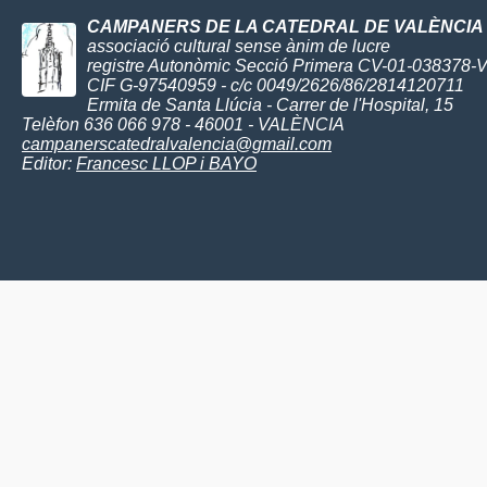
CAMPANERS DE LA CATEDRAL DE VALÈNCIA
associació cultural sense ànim de lucre
registre Autonòmic Secció Primera CV-01-038378-
CIF G-97540959 - c/c 0049/2626/86/2814120711
Ermita de Santa Llúcia - Carrer de l'Hospital, 15
Telèfon 636 066 978 - 46001 - VALÈNCIA
campanerscatedralvalencia@gmail.com
Editor:
Francesc LLOP i BAYO