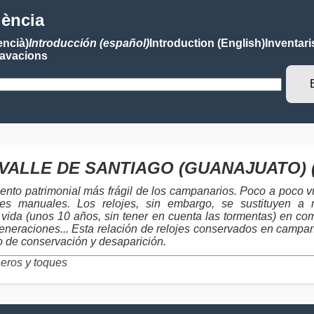
lència
encià)
Introducción (español)
Introduction (English)
Inventari
avacions
jes VALLE DE SANTIAGO (GUANAJUATO) (
ento patrimonial más frágil de los campanarios. Poco a poco vu
toques manuales. Los relojes, sin embargo, se sustituyen
vida (unos 10 años, sin tener en cuenta las tormentas) en co
eneraciones... Esta relación de relojes conservados en campanar
ro de conservación y desaparición.
ros y toques