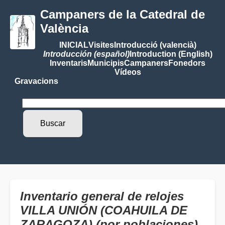
Campaners de la Catedral de
València
INICIAL
Visites
Introducció (valencià)
Introducción (español)
Introduction (English)
Inventaris
Municipis
Campaners
Fonedors
Vídeos
Gravacions
Inventario general de relojes
VILLA UNIÓN (COAHUILA DE
ZARAGOZA) (por poblaciones)