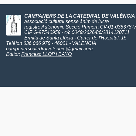
CAMPANERS DE LA CATEDRAL DE VALÈNCIA
associació cultural sense ànim de lucre
registre Autonòmic Secció Primera CV-01-038378-
CIF G-97540959 - c/c 0049/2626/86/2814120711
Ermita de Santa Llúcia - Carrer de l'Hospital, 15
Telèfon 636 066 978 - 46001 - VALÈNCIA
campanerscatedralvalencia@gmail.com
Editor:
Francesc LLOP i BAYO