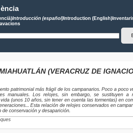
lència
encià)
Introducción (español)
Introduction (English)
Inventari
avacions
jes MIAHUATLÁN (VERACRUZ DE IGNACIO
ento patrimonial más frágil de los campanarios. Poco a poco vu
toques manuales. Los relojes, sin embargo, se sustituyen
vida (unos 10 años, sin tener en cuenta las tormentas) en co
eneraciones... Esta relación de relojes conservados en campanar
ro de conservación y desaparición.
oques