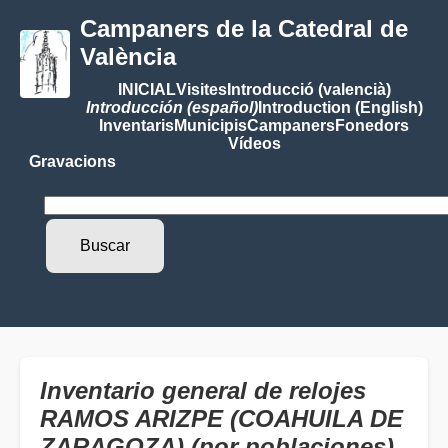
Campaners de la Catedral de
València
INICIAL
Visites
Introducció (valencià)
Introducción (español)
Introduction (English)
Inventaris
Municipis
Campaners
Fonedors
Vídeos
Gravacions
Inventario general de relojes
RAMOS ARIZPE (COAHUILA DE
ZARAGOZA) (por poblaciones)