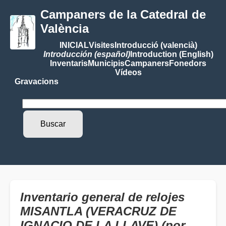
Campaners de la Catedral de
València
INICIAL
Visites
Introducció (valencià)
Introducción (español)
Introduction (English)
Inventaris
Municipis
Campaners
Fonedors
Vídeos
Gravacions
Inventario general de relojes
MISANTLA (VERACRUZ DE
IGNACIO DE LA LLAVE) (por