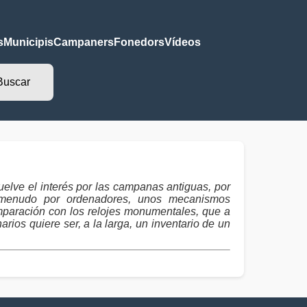
s
Municipis
Campaners
Fonedors
Vídeos
elve el interés por las campanas antiguas, por
 a menudo por ordenadores, unos mecanismos
mparación con los relojes monumentales, que a
ios quiere ser, a la larga, un inventario de un