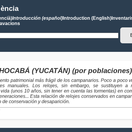
lència
encià)
Introducción (español)
Introduction (English)
Inventari
avacions
es HOCABÁ (YUCATÁN) (por poblaciones)
ento patrimonial más frágil de los campanarios. Poco a poco vu
toques manuales. Los relojes, sin embargo, se sustituyen
vida (unos 10 años, sin tener en cuenta las tormentas) en co
eneraciones... Esta relación de relojes conservados en campanar
ro de conservación y desaparición.
s