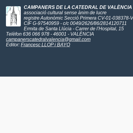
CAMPANERS DE LA CATEDRAL DE VALÈNCIA
associació cultural sense ànim de lucre
registre Autonòmic Secció Primera CV-01-038378-
CIF G-97540959 - c/c 0049/2626/86/2814120711
Ermita de Santa Llúcia - Carrer de l'Hospital, 15
Telèfon 636 066 978 - 46001 - VALÈNCIA
campanerscatedralvalencia@gmail.com
Editor:
Francesc LLOP i BAYO