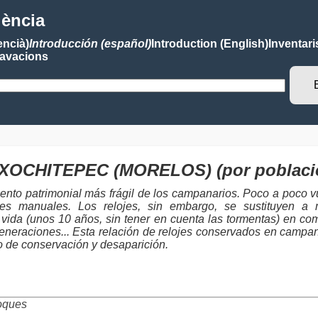
lència
encià)
Introducción (español)
Introduction (English)
Inventari
avacions
es XOCHITEPEC (MORELOS) (por poblaci
ento patrimonial más frágil de los campanarios. Poco a poco vu
toques manuales. Los relojes, sin embargo, se sustituyen
vida (unos 10 años, sin tener en cuenta las tormentas) en co
eneraciones... Esta relación de relojes conservados en campanar
ro de conservación y desaparición.
oques