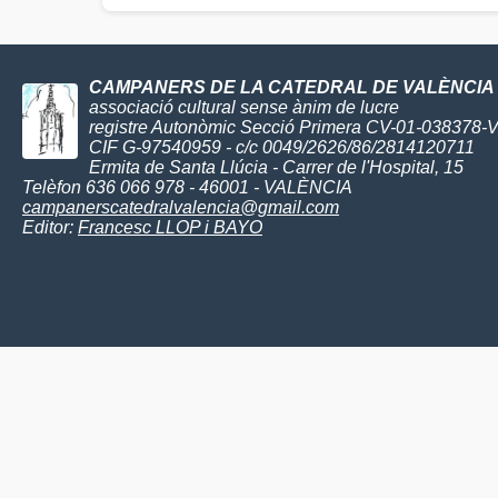
CAMPANERS DE LA CATEDRAL DE VALÈNCIA
associació cultural sense ànim de lucre
registre Autonòmic Secció Primera CV-01-038378-
CIF G-97540959 - c/c 0049/2626/86/2814120711
Ermita de Santa Llúcia - Carrer de l'Hospital, 15
Telèfon 636 066 978 - 46001 - VALÈNCIA
campanerscatedralvalencia@gmail.com
Editor:
Francesc LLOP i BAYO