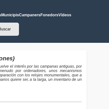
s
Municipis
Campaners
Fonedors
Vídeos
ones)
elve el interés por las campanas antiguas, por
 a menudo por ordenadores, unos mecanismos
mparación con los relojes monumentales, que a
ios quiere ser, a la larga, un inventario de un