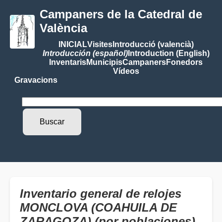
Campaners de la Catedral de
València
INICIAL
Visites
Introducció (valencià)
Introducción (español)
Introduction (English)
Inventaris
Municipis
Campaners
Fonedors
Vídeos
Gravacions
Inventario general de relojes
MONCLOVA (COAHUILA DE
ZARAGOZA) (por poblaciones)