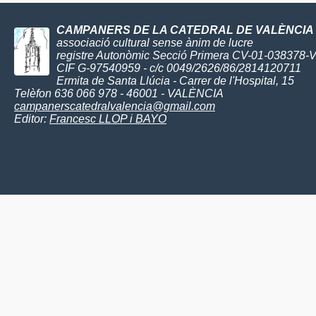
CAMPANERS DE LA CATEDRAL DE VALÈNCIA
associació cultural sense ànim de lucre
registre Autonòmic Secció Primera CV-01-038378-
CIF G-97540959 - c/c 0049/2626/86/2814120711
Ermita de Santa Llúcia - Carrer de l'Hospital, 15
Telèfon 636 066 978 - 46001 - VALÈNCIA
campanerscatedralvalencia@gmail.com
Editor:
Francesc LLOP i BAYO