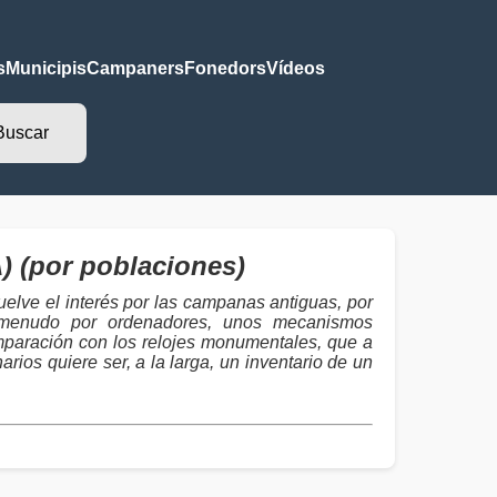
s
Municipis
Campaners
Fonedors
Vídeos
 (por poblaciones)
elve el interés por las campanas antiguas, por
 a menudo por ordenadores, unos mecanismos
mparación con los relojes monumentales, que a
ios quiere ser, a la larga, un inventario de un