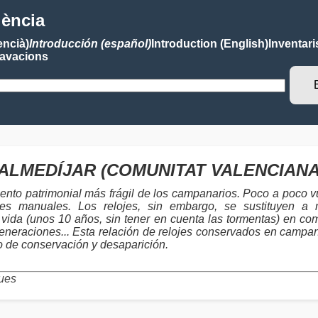
lència
encià)
Introducción (español)
Introduction (English)
Inventari
avacions
jes ALMEDÍJAR (COMUNITAT VALENCIANA)
ento patrimonial más frágil de los campanarios. Poco a poco vu
toques manuales. Los relojes, sin embargo, se sustituyen
vida (unos 10 años, sin tener en cuenta las tormentas) en co
eneraciones... Esta relación de relojes conservados en campanar
ro de conservación y desaparición.
ues