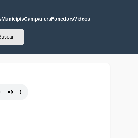
s
Municipis
Campaners
Fonedors
Vídeos