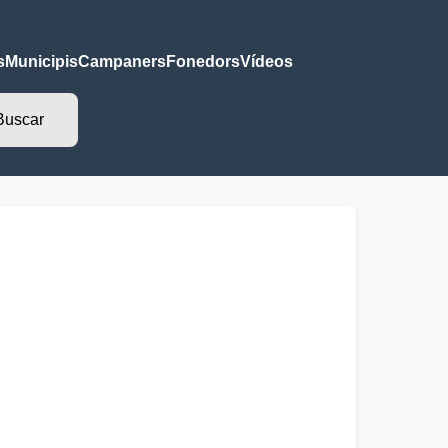
s
Municipis
Campaners
Fonedors
Vídeos