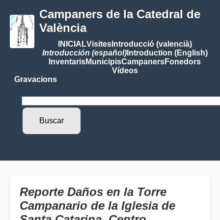
Campaners de la Catedral de
València
INICIAL
Visites
Introducció (valencià)
Introducción (español)
Introduction (English)
Inventaris
Municipis
Campaners
Fonedors
Vídeos
Gravacions
Reporte Daños en la Torre
Campanario de la Iglesia de
Santa Catarina, Centro