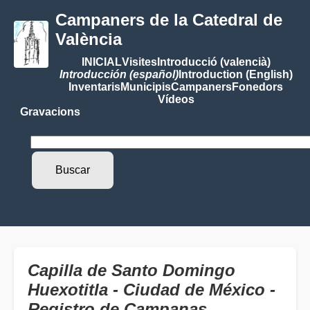
Campaners de la Catedral de
València
INICIAL
Visites
Introducció (valencià)
Introducción (español)
Introduction (English)
Inventaris
Municipis
Campaners
Fonedors
Vídeos
Gravacions
Capilla de Santo Domingo
Huexotitla - Ciudad de México -
Registro de Campanas