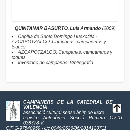
QUINTANAR BASURTO, Luis Armando
(2009)
Capilla de Santo Domingo Huexotitla -
AZCAPOTZALCO: Campanas, campaneros y
toques
AZCAPOTZALCO: Campanas, campaneros y
toques
Inventario de campanas: Bibliografía
CAMPANERS DE LA CATEDRAL DE
VALÈNCIA
associació cultural sense ànim de lucre
registre Autonòmic Secció Primera CV-01-
038378-V
CIF G-97540959 - c/c 0049/2626/86/2814120711