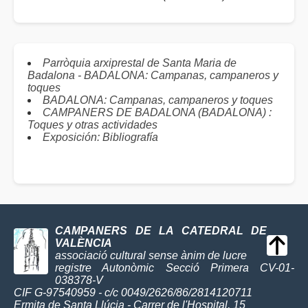
Parròquia arxiprestal de Santa Maria de
Badalona - BADALONA: Campanas, campaneros y
toques
BADALONA: Campanas, campaneros y toques
CAMPANERS DE BADALONA (BADALONA) :
Toques y otras actividades
Exposición: Bibliografía
CAMPANERS DE LA CATEDRAL DE
VALÈNCIA
associació cultural sense ànim de lucre
registre Autonòmic Secció Primera CV-01-
038378-V
CIF G-97540959 - c/c 0049/2626/86/2814120711
Ermita de Santa Llúcia - Carrer de l'Hospital, 15