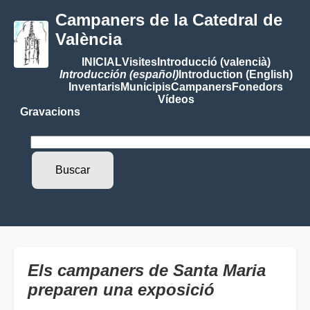
Campaners de la Catedral de
València
INICIAL
Visites
Introducció (valencià)
Introducción (español)
Introduction (English)
Inventaris
Municipis
Campaners
Fonedors
Vídeos
Gravacions
Els campaners de Santa Maria
preparen una exposició