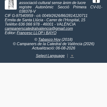
associació cultural sense ànim de lucre
registre Autonòmic Secció Primera CV-01-
038378-V
CIF G-97540959 - c/c 0049/2626/86/2814120711
Ermita de Santa Llúcia - Carrer de l'Hospital, 15
Telèfon 636 066 978 - 46001 - VALÈNCIA
campanerscatedralvalencia@gmail.com
Editor:
Francesc LLOP i BAYO
©
Tabasco Hoy
(2018)
© Campaners de la Catedral de València (2026)
Actualització: 06-08-2026
Select Language
▼