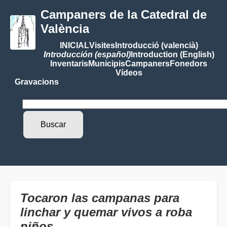
Campaners de la Catedral de
València
INICIAL
Visites
Introducció (valencià)
Introducción (español)
Introduction (English)
Inventaris
Municipis
Campaners
Fonedors
Vídeos
Gravacions
Tocaron las campanas para
linchar y quemar vivos a roba
niños