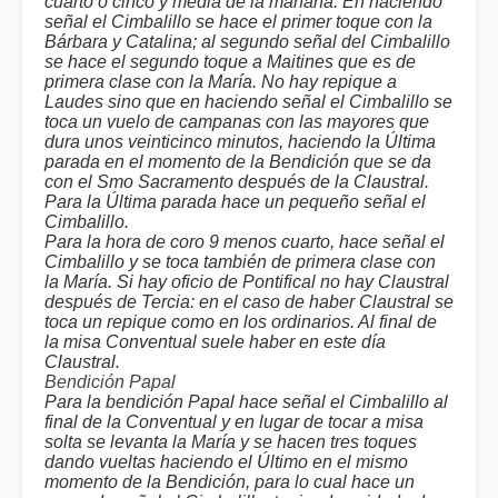
cuarto o cinco y media de la mañana. En haciendo
señal el Cimbalillo se hace el primer toque con la
Bárbara y Catalina; al segundo señal del Cimbalillo
se hace el segundo toque a Maitines que es de
primera clase con la María. No hay repique a
Laudes sino que en haciendo señal el Cimbalillo se
toca un vuelo de campanas con las mayores que
dura unos veinticinco minutos, haciendo la Última
parada en el momento de la Bendición que se da
con el Smo Sacramento después de la Claustral.
Para la Última parada hace un pequeño señal el
Cimbalillo.
Para la hora de coro 9 menos cuarto, hace señal el
Cimbalillo y se toca también de primera clase con
la María. Si hay oficio de Pontifical no hay Claustral
después de Tercia: en el caso de haber Claustral se
toca un repique como en los ordinarios. Al final de
la misa Conventual suele haber en este día
Claustral.
Bendición Papal
Para la bendición Papal hace señal el Cimbalillo al
final de la Conventual y en lugar de tocar a misa
solta se levanta la María y se hacen tres toques
dando vueltas haciendo el Último en el mismo
momento de la Bendición, para lo cual hace un