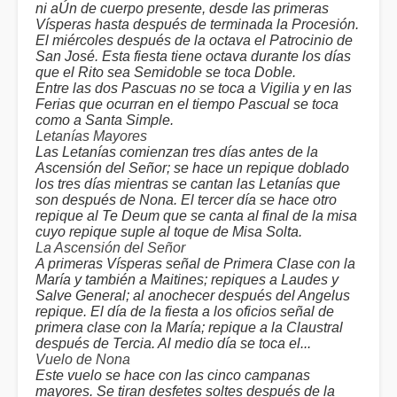
ni aÚn de cuerpo presente, desde las primeras
Vísperas hasta después de terminada la Procesión.
El miércoles después de la octava el Patrocinio de
San José. Esta fiesta tiene octava durante los días
que el Rito sea Semidoble se toca Doble.
Entre las dos Pascuas no se toca a Vigilia y en las
Ferias que ocurran en el tiempo Pascual se toca
como a Santa Simple.
Letanías Mayores
Las Letanías comienzan tres días antes de la
Ascensión del Señor; se hace un repique doblado
los tres días mientras se cantan las Letanías que
son después de Nona. El tercer día se hace otro
repique al Te Deum que se canta al final de la misa
cuyo repique suple al toque de Misa Solta.
La Ascensión del Señor
A primeras Vísperas señal de Primera Clase con la
María y también a Maitines; repiques a Laudes y
Salve General; al anochecer después del Angelus
repique. El día de la fiesta a los oficios señal de
primera clase con la María; repique a la Claustral
después de Tercia. Al medio día se toca el...
Vuelo de Nona
Este vuelo se hace con las cinco campanas
mayores. Se tiran desfetes soltes después de la