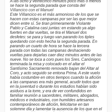
A las ocho y veinticinco minutos poco más o menos
se hace la segunda parada que consta del
Villancico con el Manuel
Este Villancico es el más armonioso de los que se
hacen con estas campanas por ser las que mejor
dicen entre sí. Se tiran primeramente Violante
Pablo y Catalina casi juntas: en estando ya algo
fuertes en dar vueltas, se tira el Manuel dos
desfetes: se para y luego van parando los tiples
quedando con esto hecha la segunda parada. En
parando un cuarto de hora se hace la tercera
parada con todas las campanas deshaciendo
vueltas para dejarlas caer diez minutos antes de las
nueve. No se toca a coro pues los Sres. Canónigos
terminada la misa y colocado en el altar el
Santísimo Sacramento renovado bajan del Altar al
Coro, y acto seguido se entona Prima. A este vuelo
había costumbre en otros tiempos cuando la afición
a las campanas era más general, acudir todos que
en la juventud o durante los estudios habían sido
asiduos a la torre, y era de ver confundidos en
familiar reunión a sacerdotes, militares, abogados,
médicos e industriales, con humildes artesanos
contemporáneos de afición, felicitarse en tan
solemne día y lamentar la ausencia de los que en el