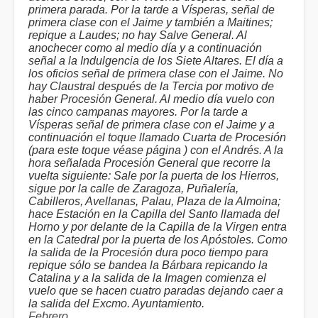
primera parada. Por la tarde a Vísperas, señal de
primera clase con el Jaime y también a Maitines;
repique a Laudes; no hay Salve General. Al
anochecer como al medio día y a continuación
señal a la Indulgencia de los Siete Altares. El día a
los oficios señal de primera clase con el Jaime. No
hay Claustral después de la Tercia por motivo de
haber Procesión General. Al medio día vuelo con
las cinco campanas mayores. Por la tarde a
Vísperas señal de primera clase con el Jaime y a
continuación el toque llamado Cuarta de Procesión
(para este toque véase página ) con el Andrés. A la
hora señalada Procesión General que recorre la
vuelta siguiente: Sale por la puerta de los Hierros,
sigue por la calle de Zaragoza, Puñalería,
Cabilleros, Avellanas, Palau, Plaza de la Almoina;
hace Estación en la Capilla del Santo llamada del
Horno y por delante de la Capilla de la Virgen entra
en la Catedral por la puerta de los Apóstoles. Como
la salida de la Procesión dura poco tiempo para
repique sólo se bandea la Bárbara repicando la
Catalina y a la salida de la Imagen comienza el
vuelo que se hacen cuatro paradas dejando caer a
la salida del Excmo. Ayuntamiento.
Febrero