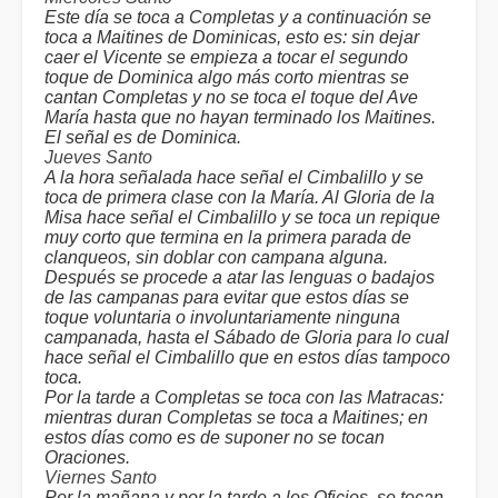
Este día se toca a Completas y a continuación se
toca a Maitines de Dominicas, esto es: sin dejar
caer el Vicente se empieza a tocar el segundo
toque de Dominica algo más corto mientras se
cantan Completas y no se toca el toque del Ave
María hasta que no hayan terminado los Maitines.
El señal es de Dominica.
Jueves Santo
A la hora señalada hace señal el Cimbalillo y se
toca de primera clase con la María. Al Gloria de la
Misa hace señal el Cimbalillo y se toca un repique
muy corto que termina en la primera parada de
clanqueos, sin doblar con campana alguna.
Después se procede a atar las lenguas o badajos
de las campanas para evitar que estos días se
toque voluntaria o involuntariamente ninguna
campanada, hasta el Sábado de Gloria para lo cual
hace señal el Cimbalillo que en estos días tampoco
toca.
Por la tarde a Completas se toca con las Matracas:
mientras duran Completas se toca a Maitines; en
estos días como es de suponer no se tocan
Oraciones.
Viernes Santo
Por la mañana y por la tarde a los Oficios, se tocan