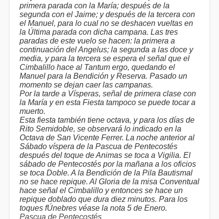
primera parada con la María; después de la
segunda con el Jaime; y después de la tercera con
el Manuel, para lo cual no se deshacen vueltas en
la Última parada con dicha campana. Las tres
paradas de este vuelo se hacen: la primera a
continuación del Angelus; la segunda a las doce y
media, y para la tercera se espera el señal que el
Cimbalillo hace al Tantum ergo, quedando el
Manuel para la Bendición y Reserva. Pasado un
momento se dejan caer las campanas.
Por la tarde a Vísperas, señal de primera clase con
la María y en esta Fiesta tampoco se puede tocar a
muerto.
Esta fiesta también tiene octava, y para los días de
Rito Semidoble, se observará lo indicado en la
Octava de San Vicente Ferrer. La noche anterior al
Sábado víspera de la Pascua de Pentecostés
después del toque de Animas se toca a Vigilia. El
sábado de Pentecostés por la mañana a los oficios
se toca Doble. A la Bendición de la Pila Bautismal
no se hace repique. Al Gloria de la misa Conventual
hace señal el Cimbalillo y entonces se hace un
repique doblado que dura diez minutos. Para los
toques fÚnebres véase la nota 5 de Enero.
Pascua de Pentecostés