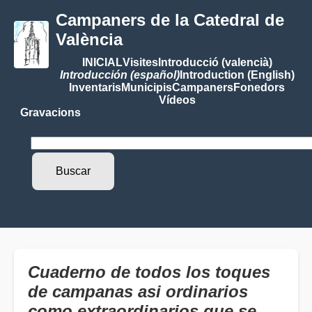
Campaners de la Catedral de
València
INICIAL
Visites
Introducció (valencià)
Introducción (español)
Introduction (English)
Inventaris
Municipis
Campaners
Fonedors
Vídeos
Gravacions
Cuaderno de todos los toques
de campanas asi ordinarios
como extraordinarios que se