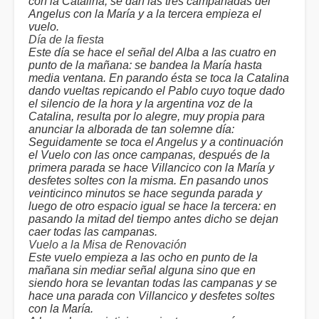
con la Catalina; se dan las tres campanadas del
Angelus con la María y a la tercera empieza el
vuelo.
Día de la fiesta
Este día se hace el señal del Alba a las cuatro en
punto de la mañana: se bandea la María hasta
media ventana. En parando ésta se toca la Catalina
dando vueltas repicando el Pablo cuyo toque dado
el silencio de la hora y la argentina voz de la
Catalina, resulta por lo alegre, muy propia para
anunciar la alborada de tan solemne día:
Seguidamente se toca el Angelus y a continuación
el Vuelo con las once campanas, después de la
primera parada se hace Villancico con la María y
desfetes soltes con la misma. En pasando unos
veinticinco minutos se hace segunda parada y
luego de otro espacio igual se hace la tercera: en
pasando la mitad del tiempo antes dicho se dejan
caer todas las campanas.
Vuelo a la Misa de Renovación
Este vuelo empieza a las ocho en punto de la
mañana sin mediar señal alguna sino que en
siendo hora se levantan todas las campanas y se
hace una parada con Villancico y desfetes soltes
con la María.