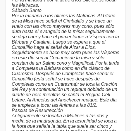
las Matracas.
Sábado Santo
Por la mañana a los oficios las Matracas. Al Gloria
de la Misa hace señal el Cimbalillo y se hace un
vuelo con las cinco mayores muy corto, pues sólo
dura hasta el evangelio de la misa; seguidamente
se deja caer y hace el primer toque a Víspera con la
Bárbara y Catalina. Luego se espera a que el
Cimbalillo haga el señal de Alzar a Dios.
Seguidamente se hace muy corto pues las Vísperas
en este día son al Comunio de la misa y sólo
constan de un Salmo corto y Magnificat. Por la tarde
a Completas la Bárbara como en día clásico de
Cuaresma. Después de Completas hace señal el
Cimbalillo (esta señal se hace después de
Completas como en Cuaresma); se toca la Oración
del Rey y a continuación un repique doblado de un
cuarto de hora mientras se canta el Regina Celi
Letare. Al Angelus del Anochecer repique. Este día
se empieza a tocar las Animas a las 81/2.
Pascua de Resurrección
Antiguamente se tocaba a Maitines a las dos y
media de la madrugada. En la actualidad se toca a
la hora que señala la tabla que suele ser cinco y