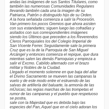
andas las imágenes de sus Santos Titulares, como
también las numerosas Comunidades Regulares
llevando también cada una la imagen de su
Patriarca, Patrón o distinguido hijo de su Orden.
A la hora señalada comienza a salir la Procesión.
Van primero los pocos Gremios que ahora asisten
con sus estandartes; siguen luego las cofradías y
asilados con sus correspondientes imágenes
siendo los Últimos que preceden a los Reverendos
Cleros Parroquiales los del Colegio Imperial de
San Vicente Ferrer. Seguidamente sale la primera
Cruz que es la de la Parroquia de San Miguel
Arcángel y entonces comienza el repique, que dura
mientras salen las demás Parroquias y empieza a
salir el Excmo. Cabildo alternado con el brazo
militar y Nobles de la Ciudad.
Llegado el momento solemne en que baja del altar
el Divino Sacramento se mueven las campanas la
vuelo y de este modo entre el estruendo de las
salvas de artillería del baluarte, la armonía de las
mÚsicas; las regias marchas de las trompetas el
rumor de las campanas y el pueblo que respetuoso
se postra,
sale con la Majestad que es debida bajo las
especies del Pan, Aquel que en el cielo adoran los