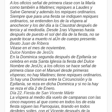
A los oficios señal de primera clase con la María
como también a Maitines; repiques a Laudes y
Salve General y además los repiques ordinarios.
Siempre que para una fiesta se indiquen repiques
ordinarios, se entienden los de la víspera al
anochecer y los del día a la Claustral después de
tercia y al mediodía. Desde 1ras Vísperas hasta
después de puesto el sol del día de la fiesta, no se
puede tocar a muerto ni aÚn de cuerpo presente.
Beato Juan de Ribera
Véase en el mes de noviembre.
Dulce Nombre de JesÚs
En la Dominica segunda después de Epifanía se
celebra en esta Santa Iglesia la fiesta del Dulce
Nombre de JesÚs; a los oficios se hace señal de
primera clase con el Manuel desde primeras
vísperas; no hay Maitines; tiene repiques ordinarios.
Si hay una Dominica entre la Circuncisión y la
Epifanía, se reza en dicha Dominica y si no la hay
se reza el día 2 de Enero.
Día 22. Fiesta de San Vicente Mártir
La víspera al medio día vuelo de campanas con las
cinco mayores al que como en todos los de esta
fiesta siguen las Parroquias, tirando en todos
desfetes soltes, con el Vicente después de la