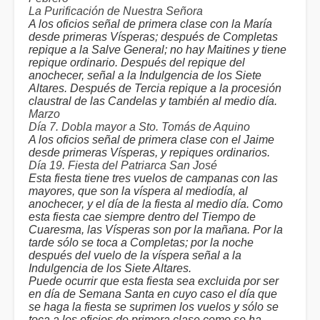
La Purificación de Nuestra Señora
A los oficios señal de primera clase con la María
desde primeras Vísperas; después de Completas
repique a la Salve General; no hay Maitines y tiene
repique ordinario. Después del repique del
anochecer, señal a la Indulgencia de los Siete
Altares. Después de Tercia repique a la procesión
claustral de las Candelas y también al medio día.
Marzo
Día 7. Dobla mayor a Sto. Tomás de Aquino
A los oficios señal de primera clase con el Jaime
desde primeras Vísperas, y repiques ordinarios.
Día 19. Fiesta del Patriarca San José
Esta fiesta tiene tres vuelos de campanas con las
mayores, que son la víspera al mediodía, al
anochecer, y el día de la fiesta al medio día. Como
esta fiesta cae siempre dentro del Tiempo de
Cuaresma, las Vísperas son por la mañana. Por la
tarde sólo se toca a Completas; por la noche
después del vuelo de la víspera señal a la
Indulgencia de los Siete Altares.
Puede ocurrir que esta fiesta sea excluida por ser
en día de Semana Santa en cuyo caso el día que
se haga la fiesta se suprimen los vuelos y sólo se
toca a los oficios de primera clase como se ha