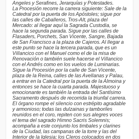
Angeles y Serafines, Jerarquías y Potestades.
La Procesión recorre la carrera siguiente: Sale de la
Catedral por la puerta de los Apóstoles; sigue por
las calles de Caballeros, Tros-Alt, plaza del
Mercado: al llegar aquí la Sagrada Custodia, se
hace la segunda parada. Sigue por las calles de
Flasaders, Porchets, San Vicente, Sangre, Bajada
de San Francisco a la plaza de Cajeros. Al llegar a
este punto se hace la tercera parada, que es un
Villancico con el Manuel como el de la misa de
Renovación o también suele hacerse el Villancico
con el Andrés como en los vuelos de Luminarias.
Sigue la Procesión por la calle de San Vicente,
plaza de la Reina, calles de las Avellanas y Palau,
a entrar en la Catedral por la puerta de la Almoina y
entonces se hace la cuarta parada. Majestuoso y
emocionante es también la entrada del Santísimo
Sacramento después de recorrida la triunfal carrera.
El órgano rompe el silencio con estrépito agradable
y armonioso; todas las dulzainas y tamboriles
reunidos en el coro, repiten con sus alegres voces
el tema del sagrado Himno Sacris Solemnis;
acompaña a este conjunto los timbales y clarines
de la Ciudad, las campanas de la torre y las del
Interior de la Iglesia; los Cleros colocados en dos