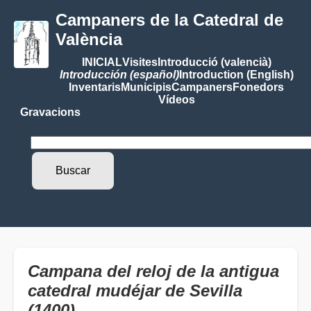
Campaners de la Catedral de
València
INICIAL
Visites
Introducció (valencià)
Introducción (español)
Introduction (English)
Inventaris
Municipis
Campaners
Fonedors
Vídeos
Gravacions
Campana del reloj de la antigua
catedral mudéjar de Sevilla
(1400)