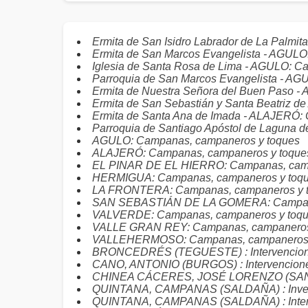
Ermita de San Isidro Labrador de La Palmi
Ermita de San Marcos Evangelista - AGUL
Iglesia de Santa Rosa de Lima - AGULO: C
Parroquia de San Marcos Evangelista - A
Ermita de Nuestra Señora del Buen Paso 
Ermita de San Sebastián y Santa Beatriz 
Ermita de Santa Ana de Imada - ALAJERÓ:
Parroquia de Santiago Apóstol de Laguna 
AGULO: Campanas, campaneros y toques
ALAJERÓ: Campanas, campaneros y toque
EL PINAR DE EL HIERRO: Campanas, camp
HERMIGUA: Campanas, campaneros y toq
LA FRONTERA: Campanas, campaneros y 
SAN SEBASTIÁN DE LA GOMERA: Campana
VALVERDE: Campanas, campaneros y toq
VALLE GRAN REY: Campanas, campaneros
VALLEHERMOSO: Campanas, campaneros 
BRONCEDRÉS (TEGUESTE) : Intervencio
CANO, ANTONIO (BURGOS) : Intervencion
CHINEA CÁCERES, JOSÉ LORENZO (SANTA C
QUINTANA, CAMPANAS (SALDAÑA) : Inven
QUINTANA, CAMPANAS (SALDAÑA) : Inter