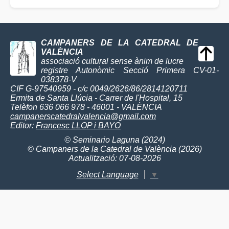
CAMPANERS DE LA CATEDRAL DE
VALÈNCIA
associació cultural sense ànim de lucre
registre Autonòmic Secció Primera CV-01-
038378-V
CIF G-97540959 - c/c 0049/2626/86/2814120711
Ermita de Santa Llúcia - Carrer de l'Hospital, 15
Telèfon 636 066 978 - 46001 - VALÈNCIA
campanerscatedralvalencia@gmail.com
Editor:
Francesc LLOP i BAYO
© Seminario Laguna (2024)
© Campaners de la Catedral de València (2026)
Actualització: 07-08-2026
Select Language
▼