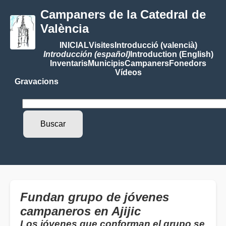
Campaners de la Catedral de
València
INICIAL
Visites
Introducció (valencià)
Introducción (español)
Introduction (English)
Inventaris
Municipis
Campaners
Fonedors
Vídeos
Gravacions
Fundan grupo de jóvenes
campaneros en Ajijic
Los jóvenes que conforman el grupo se