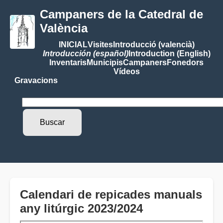
Campaners de la Catedral de
València
INICIAL
Visites
Introducció (valencià)
Introducción (español)
Introduction (English)
Inventaris
Municipis
Campaners
Fonedors
Vídeos
Gravacions
Calendari de repicades manuals
any litúrgic 2023/2024