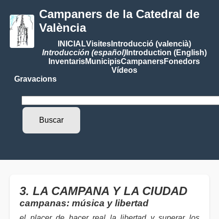
Campaners de la Catedral de
València
INICIAL
Visites
Introducció (valencià)
Introducción (español)
Introduction (English)
Inventaris
Municipis
Campaners
Fonedors
Vídeos
Gravacions
3. LA CAMPANA Y LA CIUDAD
campanas: música y libertad
el placer de hacer real la libertad y superar los