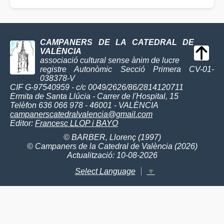
CAMPANERS DE LA CATEDRAL DE
VALÈNCIA
associació cultural sense ànim de lucre
registre Autonòmic Secció Primera CV-01-
038378-V
CIF G-97540959 - c/c 0049/2626/86/2814120711
Ermita de Santa Llúcia - Carrer de l'Hospital, 15
Telèfon 636 066 978 - 46001 - VALÈNCIA
campanerscatedralvalencia@gmail.com
Editor:
Francesc LLOP i BAYO
© BARBER, Llorenç (1997)
© Campaners de la Catedral de València (2026)
Actualització: 10-08-2026
Select Language
▼