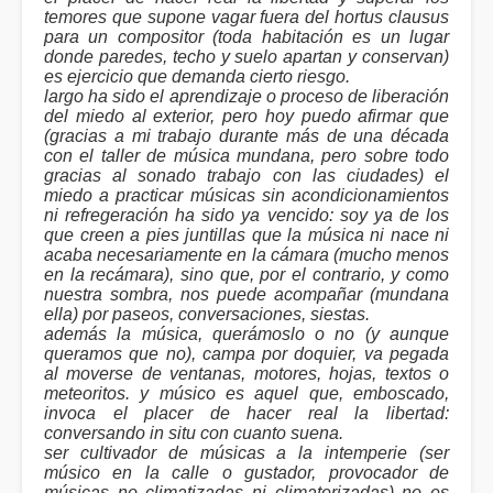
temores que supone vagar fuera del
hortus clausus
para un compositor (toda habitación es un lugar
donde paredes, techo y suelo apartan y conservan)
es ejercicio que demanda cierto riesgo.
largo ha sido el aprendizaje o proceso de liberación
del miedo al exterior, pero hoy puedo afirmar que
(gracias a mi trabajo durante más de una década
con el taller de música mundana, pero sobre todo
gracias al sonado trabajo con las ciudades) el
miedo a practicar músicas sin acondicionamientos
ni refregeración ha sido ya vencido: soy ya de los
que creen a pies juntillas que la música ni nace ni
acaba necesariamente en la cámara (mucho menos
en la recámara), sino que, por el contrario, y como
nuestra sombra, nos puede acompañar (mundana
ella) por paseos, conversaciones, siestas.
además la música, querámoslo o no (y aunque
queramos que no), campa por doquier, va pegada
al moverse de ventanas, motores, hojas, textos o
meteoritos. y músico es aquel que, emboscado,
invoca el placer de hacer real la libertad:
conversando
in situ
con cuanto suena.
ser cultivador de músicas a la intemperie (ser
músico en la calle o gustador, provocador de
músicas no climatizadas ni climaterizadas) no es