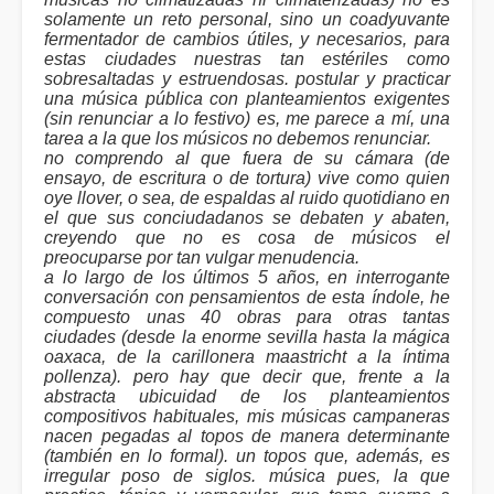
solamente un reto personal, sino un coadyuvante
fermentador de cambios útiles, y necesarios, para
estas ciudades nuestras tan estériles como
sobresaltadas y estruendosas. postular y practicar
una música pública con planteamientos exigentes
(sin renunciar a lo festivo) es, me parece a mí, una
tarea a la que los músicos no debemos renunciar.
no comprendo al que fuera de su cámara (de
ensayo, de escritura o de tortura) vive como quien
oye llover, o sea, de espaldas al ruido quotidiano en
el que sus conciudadanos se debaten y abaten,
creyendo que no es cosa de músicos el
preocuparse por tan vulgar menudencia.
a lo largo de los últimos 5 años, en interrogante
conversación con pensamientos de esta índole, he
compuesto unas 40 obras para otras tantas
ciudades (desde la enorme sevilla hasta la mágica
oaxaca, de la carillonera maastricht a la íntima
pollenza). pero hay que decir que, frente a la
abstracta ubicuidad de los planteamientos
compositivos habituales, mis músicas campaneras
nacen pegadas al topos de manera determinante
(también en lo formal). un topos que, además, es
irregular poso de siglos. música pues, la que