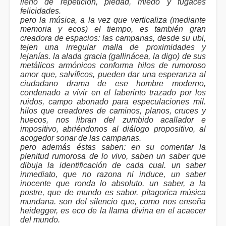
lleno de repetición, piedad, miedo y fugaces
felicidades.
pero la música, a la vez que verticaliza (mediante
memoria y ecos) el tiempo, es también gran
creadora de espacios: las campanas, desde su ubi,
tejen una irregular malla de proximidades y
lejanías. la alada gracia (gallinácea, la digo) de sus
metálicos armónicos conforma hilos de rumoroso
amor que, salvíficos, pueden dar una esperanza al
ciudadano drama de ese hombre moderno,
condenado a vivir en el laberinto trazado por los
ruidos, campo abonado para especulaciones mil.
hilos que creadores de caminos, planos, cruces y
huecos, nos libran del zumbido acallador e
impositivo, abriéndonos al diálogo propositivo, al
acogedor sonar de las campanas.
pero además éstas saben: en su comentar la
plenitud rumorosa de lo vivo, saben un saber que
dibuja la identificación de cada cual. un saber
inmediato, que no razona ni induce, un saber
inocente que ronda lo absoluto. un saber, a la
postre, que de mundo es sabor. pítagorica música
mundana. son del silencio que, como nos enseña
heidegger, es eco de la llama divina en el acaecer
del mundo.