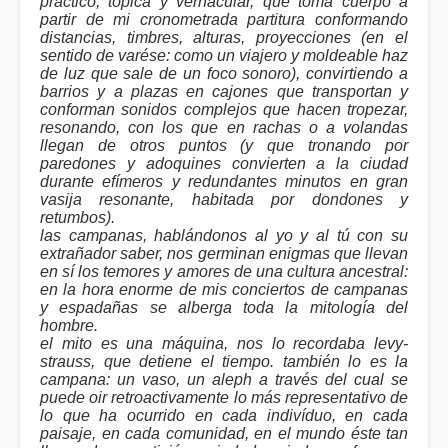
practico, tópica y vernacular, que toma cuerpo a
partir de mi cronometrada partitura conformando
distancias, timbres, alturas, proyecciones (en el
sentido de varése: como un viajero y moldeable haz
de luz que sale de un foco sonoro), convirtiendo a
barrios y a plazas en cajones que transportan y
conforman sonidos complejos que hacen tropezar,
resonando, con los que en rachas o a volandas
llegan de otros puntos (y que tronando por
paredones y adoquines convierten a la ciudad
durante efímeros y redundantes minutos en gran
vasija resonante, habitada por dondones y
retumbos).
las campanas, hablándonos al yo y al tú con su
extrañador saber, nos germinan enigmas que llevan
en sí los temores y amores de una cultura ancestral:
en la hora enorme de mis conciertos de campanas
y espadañas se alberga toda la mitología del
hombre.
el mito es una máquina, nos lo recordaba levy-
strauss, que detiene el tiempo. también lo es la
campana: un vaso, un aleph a través del cual se
puede oir retroactivamente lo más representativo de
lo que ha ocurrido en cada indivíduo, en cada
paisaje, en cada comunidad, en el mundo éste tan