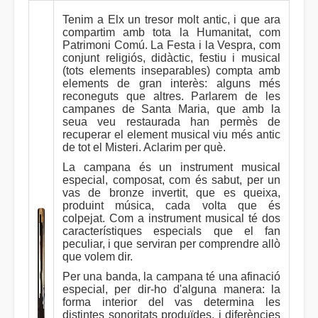
Tenim a Elx un tresor molt antic, i que ara
compartim amb tota la Humanitat, com
Patrimoni Comú. La Festa i la Vespra, com
conjunt religiós, didàctic, festiu i musical
(tots elements inseparables) compta amb
elements de gran interès: alguns més
reconeguts que altres. Parlarem de les
campanes de Santa Maria, que amb la
seua veu restaurada han permès de
recuperar el element musical viu més antic
de tot el Misteri. Aclarim per què.
La campana és un instrument musical
especial, composat, com és sabut, per un
vas de bronze invertit, que es queixa,
produint música, cada volta que és
colpejat. Com a instrument musical té dos
característiques especials que el fan
peculiar, i que serviran per comprendre allò
que volem dir.
Per una banda, la campana té una afinació
especial, per dir-ho d'alguna manera: la
forma interior del vas determina les
distintes sonoritats produïdes, i diferències