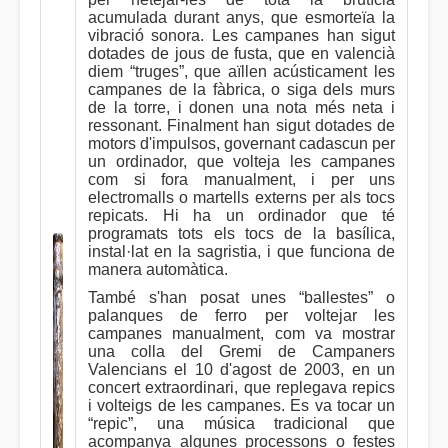
acumulada durant anys, que esmorteïa la
vibració sonora. Les campanes han sigut
dotades de jous de fusta, que en valencià
diem “truges”, que aïllen acústicament les
campanes de la fàbrica, o siga dels murs
de la torre, i donen una nota més neta i
ressonant. Finalment han sigut dotades de
motors d'impulsos, governant cadascun per
un ordinador, que volteja les campanes
com si fora manualment, i per uns
electromalls o martells externs per als tocs
repicats. Hi ha un ordinador que té
programats tots els tocs de la basílica,
instal·lat en la sagristia, i que funciona de
manera automàtica.
També s'han posat unes “ballestes” o
palanques de ferro per voltejar les
campanes manualment, com va mostrar
una colla del Gremi de Campaners
Valencians el 10 d'agost de 2003, en un
concert extraordinari, que replegava repics
i volteigs de les campanes. Es va tocar un
“repic”, una música tradicional que
acompanya algunes processons o festes