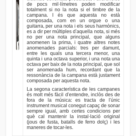
de pocs mil·límetres poden modificar
totalment si no la nota si el timbre de la
campana. I és que aquesta no està
composada, com en un orgue o una
guitarra, per una nota i els seus harmònics,
es a dir per múltiples d'aquella nota, si més
no per una nota principal, que alguns
anomenen la prima, i quatre altres notes
anomenades parcials: tres per damunt,
entre les quals una tercera menor, una
quinta i una octava superior, i una nota una
octava per baix de la nota principal, que sol
ser anomenada hum, recordant que la
ressonància de la campana està justament
composada per aquesta nota.
La segona característica de les campanes
és molt més fàcil d'entendre, inclòs des de
fora de la música: es tracta de l'únic
instrument musical conegut capaç de sonar
sempre igual, amb certes condicions per
què cal mantenir la instal·lació original
(jous de fusta, batalls de ferro dolç) i les
maneres de tocar-les.