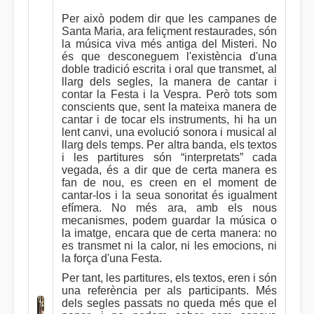
Per això podem dir que les campanes de
Santa Maria, ara feliçment restaurades, són
la música viva més antiga del Misteri. No
és que desconeguem l'existència d'una
doble tradició escrita i oral que transmet, al
llarg dels segles, la manera de cantar i
contar la Festa i la Vespra. Però tots som
conscients que, sent la mateixa manera de
cantar i de tocar els instruments, hi ha un
lent canvi, una evolució sonora i musical al
llarg dels temps. Per altra banda, els textos
i les partitures són “interpretats” cada
vegada, és a dir que de certa manera es
fan de nou, es creen en el moment de
cantar-los i la seua sonoritat és igualment
efímera. No més ara, amb els nous
mecanismes, podem guardar la música o
la imatge, encara que de certa manera: no
es transmet ni la calor, ni les emocions, ni
la força d'una Festa.
Per tant, les partitures, els textos, eren i són
una referència per als participants. Més
dels segles passats no queda més que el