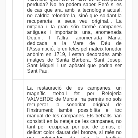
perduda? No ho podem saber. Però si es
de cas que ara, amb la tecnologia actual,
no caldria refondre-la, sinó que soldant-la
recuperaria la seua veu original... La
mitjana i la gran són també campanes
antigues i importants: una, anomenada
Dejuni. I l'altra, anomenada Maria,
dedicada a la Mare de Déu de
l'Assumpció, foren fetes pel mateix fonedor
anònim en 1719, i estan decorades amb
imatges de Santa Bàrbera, Sant Josep,
Sant Miquel i un apòstol que podria ser
Sant Pau.
La restauració de les campanes, un
magnífic treball fet per Relojería
VALVERDE de Murcia, ha permés no sols
recuperar la sonoritat original de
l'instrument; també possibilita el toc
manual de les campanes. Els treballs han
consistit en la neteja de les campanes, no
tant per recuperar, per poc de temps, el
delicat color daurat del bronze, si més no
per netejar-les de tota la brutícia