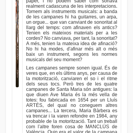
paper, i no podem saber com sonava
realment cadascuna de les interpretacions.
Tornem als instruments musicals: a banda
de les campanes hi ha guitarres, un arpa,
un orgue... que van canviant de sonoritat al
llarg del temps: com afinaven els antics?
Tenien els mateixos materials per a les
cordes? No canviava, per tant, la sonoritat?
A més, tenien la mateixa idea de afinació?
No hi ha modes, d'afinar més alt o més
baix un instrument, segons les normes
musicals del seu moment?
Les campanes sempre sonen igual. És de
veres que, en els últims anys, per causa de
la motorització, canviaren el so i el ritme
dels seus tocs. Però tres de les quatre
campanes de Santa Maria són antigues: la
que diuen Ave Maria és la més vella de
totes: fou fabricada en 1654 per un Lluís
ARTÉS, del qual no coneguem altres
campanes... La tercera, Maria Bàrbera es
va trencar i la varen refondre en 1984, any
probable de la motorització. Tant un treball
com l'altre foren cosa de MANCLÚS de
València. Quin era el valor de la campana