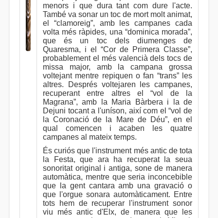
menors i que dura tant com dure l'acte.
També va sonar un toc de mort molt animat,
el “clamoreig”, amb les campanes cada
volta més ràpides, una “dominica morada”,
que és un toc dels diumenges de
Quaresma, i el “Cor de Primera Classe”,
probablement el més valencià dels tocs de
missa major, amb la campana grossa
voltejant mentre repiquen o fan “trans” les
altres. Després voltejaren les campanes,
recuperant entre altres el “vol de la
Magrana”, amb la Maria Bàrbera i la de
Dejuni tocant a l'uníson, així com el “vol de
la Coronació de la Mare de Déu”, en el
qual comencen i acaben les quatre
campanes al mateix temps.
És curiós que l'instrument més antic de tota
la Festa, que ara ha recuperat la seua
sonoritat original i antiga, sone de manera
automàtica, mentre que seria inconcebible
que la gent cantara amb una gravació o
que l'orgue sonara automàticament. Entre
tots hem de recuperar l'instrument sonor
viu més antic d'Elx, de manera que les