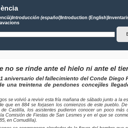
lència
encià)
Introducción (español)
Introduction (English)
Inventari
avacions
 no se rinde ante el hielo ni ante el ti
niversario del fallecimiento del Conde Diego Por
 de una treintena de pendones concejiles llegad
gos se volvió a revivir esta fría mañana de sábado junto a la 
e que en 884 se forjasen los comienzos de este pueblo. De 
e Castilla, los asistentes pudieron conocer un poco más 
 Comisión de Fiestas de San Lesmes y en el que se conmemor
85, en Cornudilla).