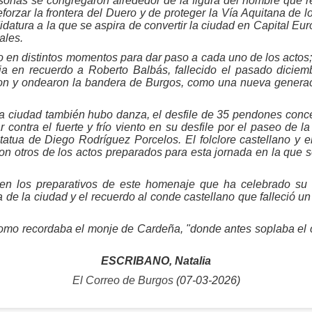
onas se congregaron alrededor de la figura del hombre que reci
reforzar la frontera del Duero y de proteger la Vía Aquitana de 
idatura a la que se aspira de convertir la ciudad en Capital Eu
ales.
en distintos momentos para dar paso a cada uno de los actos; 
 en recuerdo a Roberto Balbás, fallecido el pasado diciemb
n y ondearon la bandera de Burgos, como una nueva generaci
la ciudad también hubo danza, el desfile de 35 pendones concej
r contra el fuerte y frío viento en su desfile por el paseo de
statua de Diego Rodríguez Porcelos. El folclore castellano y e
on otros de los actos preparados para esta jornada en la que 
n los preparativos de este homenaje que ha celebrado su s
 de la ciudad y el recuerdo al conde castellano que falleció u
omo recordaba el monje de Cardeña, "donde antes soplaba el c
ESCRIBANO, Natalia
El Correo de Burgos
(07-03-2026)