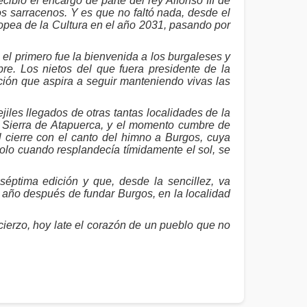
bió el encargo de parte del rey Alfonso III de
los sarracenos. Y es que no faltó nada, desde el
ropea de la Cultura en el año 2031, pasando por
el primero fue la bienvenida a los burgaleses y
re. Los nietos del que fuera presidente de la
ón que aspira a seguir manteniendo vivas las
iles llegados de otras tantas localidades de la
 la Sierra de Atapuerca, y el momento cumbre de
l cierre con el canto del himno a Burgos, cuya
solo cuando resplandecía tímidamente el sol, se
éptima edición y que, desde la sencillez, va
n año después de fundar Burgos, en la localidad
ierzo, hoy late el corazón de un pueblo que no