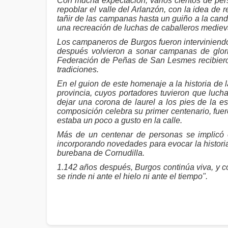
Con mucha expectación, varios cientos de pers
repoblar el valle del Arlanzón, con la idea de 
tañir de las campanas hasta un guiño a la cand
una recreación de luchas de caballeros mediev
Los campaneros de Burgos fueron interviniendo 
después volvieron a sonar campanas de gloria
Federación de Peñas de San Lesmes recibiero
tradiciones.
En el guion de este homenaje a la historia de 
provincia, cuyos portadores tuvieron que lucha
dejar una corona de laurel a los pies de la e
composición celebra su primer centenario, fuer
estaba un poco a gusto en la calle.
Más de un centenar de personas se implicó e
incorporando novedades para evocar la historia
burebana de Cornudilla.
1.142 años después, Burgos continúa viva, y c
se rinde ni ante el hielo ni ante el tiempo".