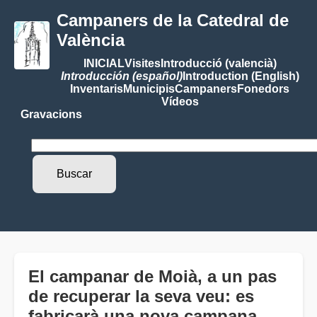
Campaners de la Catedral de
València
INICIAL
Visites
Introducció (valencià)
Introducción (español)
Introduction (English)
Inventaris
Municipis
Campaners
Fonedors
Vídeos
Gravacions
El campanar de Moià, a un pas
de recuperar la seva veu: es
fabricarà una nova campana