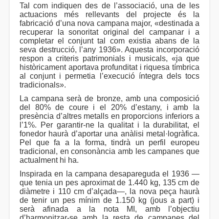
Tal com indiquen des de l’associació, una de les
actuacions més rellevants del projecte és la
fabricació d’una nova campana major, «destinada a
recuperar la sonoritat original del campanar i a
completar el conjunt tal com existia abans de la
seva destrucció, l’any 1936». Aquesta incorporació
respon a criteris patrimonials i musicals, «ja que
històricament aportava profunditat i riquesa tímbrica
al conjunt i permetia l’execució íntegra dels tocs
tradicionals».
La campana serà de bronze, amb una composició
del 80% de coure i el 20% d’estany, i amb la
presència d’altres metalls en proporcions inferiors a
l’1%. Per garantir-ne la qualitat i la durabilitat, el
fonedor haurà d’aportar una anàlisi metal·logràfica.
Pel que fa a la forma, tindrà un perfil europeu
tradicional, en consonància amb les campanes que
actualment hi ha.
Inspirada en la campana desapareguda el 1936 —
que tenia un pes aproximat de 1.440 kg, 135 cm de
diàmetre i 110 cm d’alçada—, la nova peça haurà
de tenir un pes mínim de 1.150 kg (jous a part) i
serà afinada a la nota MI, amb l’objectiu
d’harmonitzar-se amb la resta de campanes del