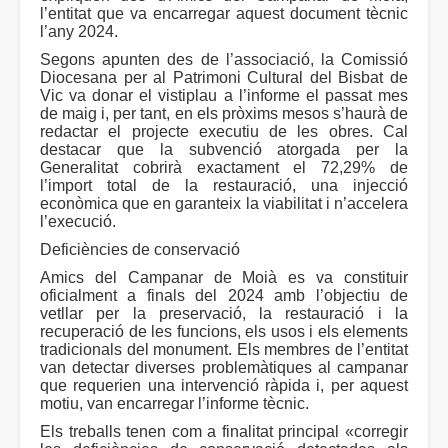
l’entitat que va encarregar aquest document tècnic
l’any 2024.
Segons apunten des de l’associació, la Comissió
Diocesana per al Patrimoni Cultural del Bisbat de
Vic va donar el vistiplau a l’informe el passat mes
de maig i, per tant, en els pròxims mesos s’haurà de
redactar el projecte executiu de les obres. Cal
destacar que la subvenció atorgada per la
Generalitat cobrirà exactament el 72,29% de
l’import total de la restauració, una injecció
econòmica que en garanteix la viabilitat i n’accelera
l’execució.
Deficiències de conservació
Amics del Campanar de Moià es va constituir
oficialment a finals del 2024 amb l’objectiu de
vetllar per la preservació, la restauració i la
recuperació de les funcions, els usos i els elements
tradicionals del monument. Els membres de l’entitat
van detectar diverses problemàtiques al campanar
que requerien una intervenció ràpida i, per aquest
motiu, van encarregar l’informe tècnic.
Els treballs tenen com a finalitat principal «corregir