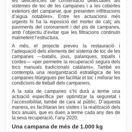
les deficiències de conservació detectades als
sistemes de toc de les campanes i a les cobertes
exteriors del campanar, que presenten infiltracions
d’aigua notables». Entre les actuacions més
urgents hi ha la reposició del morter de calç als
paviments del coronament i del pis de campanes,
amb l’objectiu d’evitar que les filtracions continuïn
malmetent l’estructura.
A més, el projecte preveu la restauració i
l’adequació dels elements del sistema de toc de les
campanes —batalls, jous, palanques, topalls i
cordes— «per permetre la recuperació segura dels
tocs manuals tradicionals catalans». També es
contempla una reorganització estratègica de les
campanes litúrgiques per facilitar el toc i millorar les
condicions de treball dels campaners.
A la sala de campanes s’hi durà a terme una
actuació específica per optimitzar la seguretat i
l’accessibilitat, també de cara al públic. D’aquesta
manera, es facilitaran les visites i la realització dels
tocs anuals, que es duen a terme cada any des de
la seva recuperació, l’any 2020.
Una campana de més de 1.000 kg