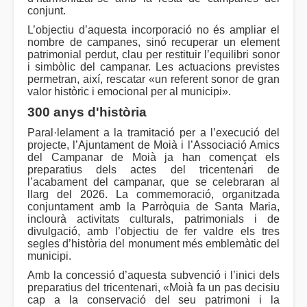
conjunt.
L’objectiu d’aquesta incorporació no és ampliar el
nombre de campanes, sinó recuperar un element
patrimonial perdut, clau per restituir l’equilibri sonor
i simbòlic del campanar. Les actuacions previstes
permetran, així, rescatar «un referent sonor de gran
valor històric i emocional per al municipi».
300 anys d'història
Paral·lelament a la tramitació per a l’execució del
projecte, l’Ajuntament de Moià i l’Associació Amics
del Campanar de Moià ja han començat els
preparatius dels actes del tricentenari de
l’acabament del campanar, que se celebraran al
llarg del 2026. La commemoració, organitzada
conjuntament amb la Parròquia de Santa Maria,
inclourà activitats culturals, patrimonials i de
divulgació, amb l’objectiu de fer valdre els tres
segles d’història del monument més emblemàtic del
municipi.
Amb la concessió d’aquesta subvenció i l’inici dels
preparatius del tricentenari, «Moià fa un pas decisiu
cap a la conservació del seu patrimoni i la