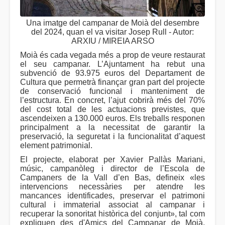
Una imatge del campanar de Moià del desembre
del 2024, quan el va visitar Josep Rull - Autor:
ARXIU / MIREIA ARSO
Moià és cada vegada més a prop de veure restaurat
el seu campanar. L’Ajuntament ha rebut una
subvenció de 93.975 euros del Departament de
Cultura que permetrà finançar gran part del projecte
de conservació funcional i manteniment de
l’estructura. En concret, l’ajut cobrirà més del 70%
del cost total de les actuacions previstes, que
ascendeixen a 130.000 euros. Els treballs responen
principalment a la necessitat de garantir la
preservació, la seguretat i la funcionalitat d’aquest
element patrimonial.
El projecte, elaborat per Xavier Pallàs Mariani,
músic, campanòleg i director de l’Escola de
Campaners de la Vall d’en Bas, defineix «les
intervencions necessàries per atendre les
mancances identificades, preservar el patrimoni
cultural i immaterial associat al campanar i
recuperar la sonoritat històrica del conjunt», tal com
expliquen des d'Amics del Campanar de Moià,