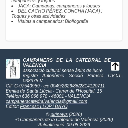
campaneros y toques
JACA: Campanas, campaneros y toques
DEL CACHO PÉREZ, CONCHA (JACA) :
Toques y otras actividades
Visitas a campanarios: Bibliografía
CAMPANERS DE LA CATEDRAL DE
VALÈNCIA
associació cultural sense ànim de lucre
registre Autonòmic Secció Primera CV-01-
038378-V
CIF G-97540959 - c/c 0049/2626/86/2814120711
Ermita de Santa Llúcia - Carrer de l'Hospital, 15
Telèfon 636 066 978 - 46001 - VALÈNCIA
campanerscatedralvalencia@gmail.com
Editor:
Francesc LLOP i BAYO
©
pirinews
(2026)
© Campaners de la Catedral de València (2026)
Actualització: 09-08-2026