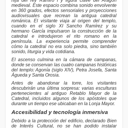
hija del rey Ramiro I y figura clave del Aragón
medieval. Este espacio combina sonido envolvente
en 360 grados, efectos sensoriales y proyecciones
audiovisuales que recrean la antigua catedral
románica. El visitante viaja al origen del templo,
cuando en el siglo XI Sancho Ramírez y su
hermano García impulsaron la construcción de la
catedral e introdujeron el rito romano en la
península. La experiencia permite comprender
cómo la catedral no era solo piedra, sino también
sonido, liturgia y vida cotidiana.
El ascenso culmina en la cámara de campanas,
donde se conservan las cuatro campanas históricas
del templo: Agonía (siglo XIV), Petra Josefa, Santa
Águeda y Santa Orosia.
Antes de abandonar la torre, los visitantes
descubrirán una última sorpresa: varias esculturas
pertenecientes al antiguo Retablo Mayor de la
Catedral, incluidos algunos de los apóstoles que
durante un tiempo ese ubicaban en la Lonja Mayor.
Accesibilidad y tecnología inmersiva
Debido a la protección del edificio, declarado Bien
de Interés Cultural, no se han podido instalar