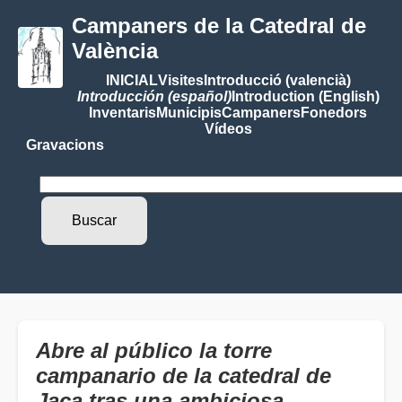
Campaners de la Catedral de
València
INICIAL
Visites
Introducció (valencià)
Introducción (español)
Introduction (English)
Inventaris
Municipis
Campaners
Fonedors
Vídeos
Gravacions
Abre al público la torre
campanario de la catedral de
Jaca tras una ambiciosa